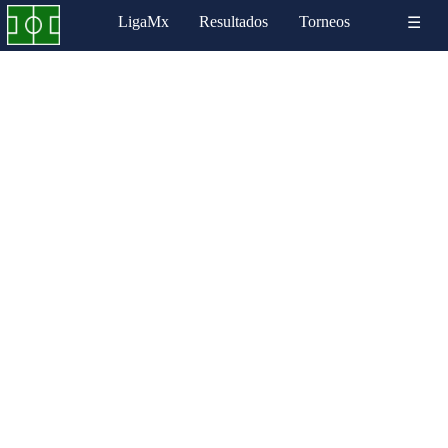
LigaMx
Resultados
Torneos
☰