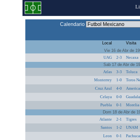
L
Calendario
Local
Visita
Vie 16 de Abr de 1
UAG
2-3
Necaxa
Sab 17 de Abr de 1
Atlas
3-3
Toluca
Monterrey
1-0
Toros N
Cruz Azul
4-0
Americ
Celaya
0-0
Guadala
Puebla
0-1
Morelia
Dom 18 de Abr de 1
Atlante
2-1
Tigres
Santos
1-2
UNAM
Leon
0-1
Pachuc