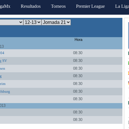
igaMx
Resultados
Torneos
Premier League
La Lig
Hora
013
 04
08:30
g SV
08:30
sen
08:30
g
08:30
eim
08:30
fsburg
08:30
08:30
013
08:30
08:30