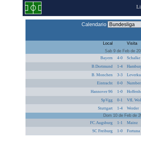
L
Calendario
Local
Visita
Sab 9 de Feb de 2
Bayern
4-0
Schalke
B.Dortmund
1-4
Hambur
B. Monchen
3-3
Leverku
Eintracht
0-0
Nurnber
Hannover 96
1-0
Hoffenh
SpVgg
0-1
VfL Wol
Stuttgart
1-4
Werder
Dom 10 de Feb de 2
FC.Augsburg
1-1
Mainz
SC Freiburg
1-0
Fortuna