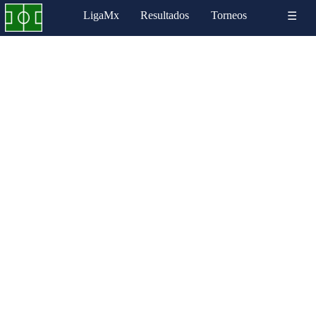
LigaMx
Resultados
Torneos
☰