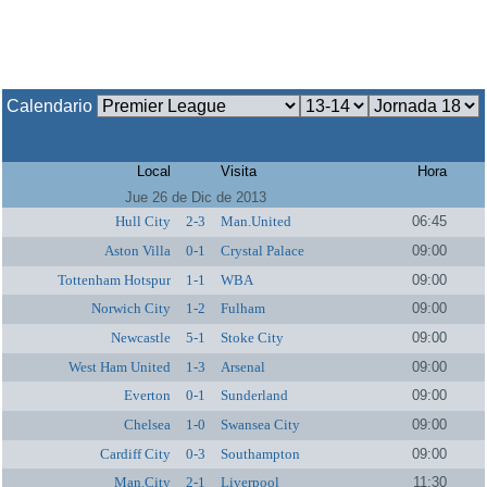
Calendario
Local
Visita
Hora
Jue 26 de Dic de 2013
Hull City
2-3
Man.United
06:45
Aston Villa
0-1
Crystal Palace
09:00
Tottenham Hotspur
1-1
WBA
09:00
Norwich City
1-2
Fulham
09:00
Newcastle
5-1
Stoke City
09:00
West Ham United
1-3
Arsenal
09:00
Everton
0-1
Sunderland
09:00
Chelsea
1-0
Swansea City
09:00
Cardiff City
0-3
Southampton
09:00
Man.City
2-1
Liverpool
11:30