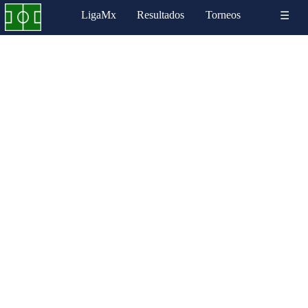
LigaMx
Resultados
Torneos
☰