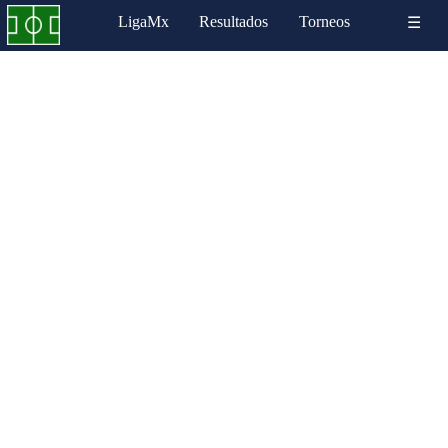
LigaMx
Resultados
Torneos
☰