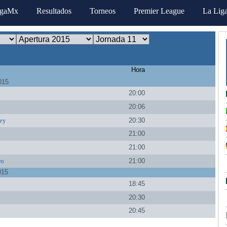
igaMx
Resultados
Torneos
Premier League
La Lig
Hora
015
20:00
a
20:06
ey
20:30
s
21:00
a
21:00
ro
21:00
015
18:45
20:30
20:45