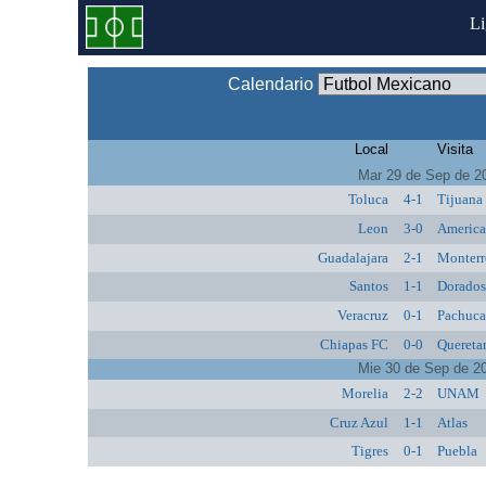
L
Calendario
Local
Visita
Mar 29 de Sep de 2
Toluca
4-1
Tijuana
Leon
3-0
Americ
Guadalajara
2-1
Monterr
Santos
1-1
Dorado
Veracruz
0-1
Pachuc
Chiapas FC
0-0
Quereta
Mie 30 de Sep de 2
Morelia
2-2
UNAM
Cruz Azul
1-1
Atlas
Tigres
0-1
Puebla