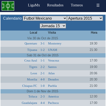
LigaMx
Resultados
Torneos
☰
Calendario
Local
Visita
Hora
Vie 30 de Oct de 2015
Queretaro
3-1
Monterrey
19:30
Tijuana
1-2
UNAM
21:30
Sab 31 de Oct de 2015
Cruz Azul
1-1
Veracruz
17:00
Tigres
2-2
Santos
19:00
Leon
2-1
Atlas
20:06
Morelia
4-0
Dorados
20:30
Chiapas FC
1-0
Puebla
21:00
Dom 1 de Nov de 2015
Toluca
2-3
America
12:00
Guadalajara
4-4
Pachuca
17:00