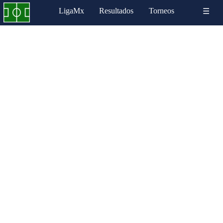
LigaMx
Resultados
Torneos
☰