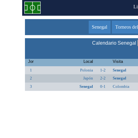
L
Senegal
Torneos del
Calendario Senegal
Jor
Local
Visita
1
Polonia
1-2
Senegal
2
Japón
2-2
Senegal
3
Senegal
0-1
Colombia