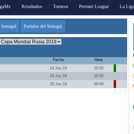
igaMx
Resultados
Torneos
Premier League
La Lig
 Senegal
Partidos del Senegal
Fecha
Hora
19.Jun.18
10:00
24.Jun.18
10:00
28.Jun.18
09:00