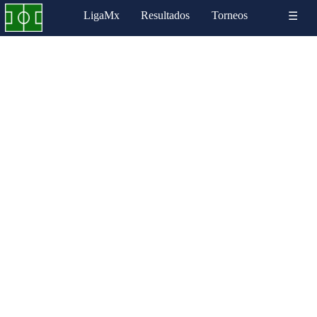
LigaMx
Resultados
Torneos
☰