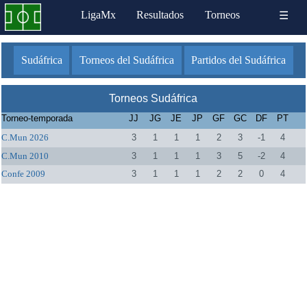
LigaMx
Resultados
Torneos
☰
Sudáfrica
Torneos del Sudáfrica
Partidos del Sudáfrica
Torneos Sudáfrica
Torneo-temporada
JJ
JG
JE
JP
GF
GC
DF
PT
C.Mun 2026
3
1
1
1
2
3
-1
4
C.Mun 2010
3
1
1
1
3
5
-2
4
Confe 2009
3
1
1
1
2
2
0
4