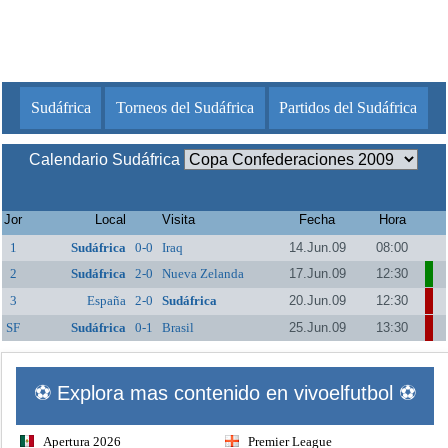
Sudáfrica
Torneos del Sudáfrica
Partidos del Sudáfrica
Calendario Sudáfrica
Jor
Local
Visita
Fecha
Hora
1
Sudáfrica
0-0
Iraq
14.Jun.09
08:00
2
Sudáfrica
2-0
Nueva Zelanda
17.Jun.09
12:30
3
España
2-0
Sudáfrica
20.Jun.09
12:30
SF
Sudáfrica
0-1
Brasil
25.Jun.09
13:30
⚽ Explora mas contenido en vivoelfutbol ⚽
Apertura 2026
Premier League