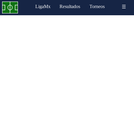
LigaMx
Resultados
Torneos
☰