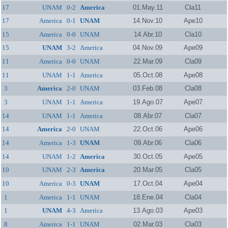
17
UNAM
0-2
America
01.May.11
Cla11
17
America
0-1
UNAM
14.Nov.10
Ape10
15
America
0-0
UNAM
14.Abr.10
Cla10
15
UNAM
3-2
America
04.Nov.09
Ape09
11
America
0-0
UNAM
22.Mar.09
Cla09
11
UNAM
1-1
America
05.Oct.08
Ape08
3
America
2-0
UNAM
03.Feb.08
Cla08
3
UNAM
1-1
America
19.Ago.07
Ape07
14
UNAM
1-1
America
08.Abr.07
Cla07
14
America
2-0
UNAM
22.Oct.06
Ape06
14
America
1-3
UNAM
09.Abr.06
Cla06
14
UNAM
1-2
America
30.Oct.05
Ape05
10
UNAM
2-3
America
20.Mar.05
Cla05
10
America
0-3
UNAM
17.Oct.04
Ape04
1
America
1-1
UNAM
18.Ene.04
Cla04
1
UNAM
4-3
America
13.Ago.03
Ape03
8
America
1-1
UNAM
02.Mar.03
Cla03