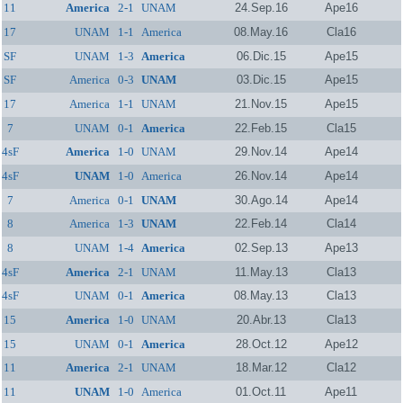
11
America
2-1
UNAM
24.Sep.16
Ape16
17
UNAM
1-1
America
08.May.16
Cla16
SF
UNAM
1-3
America
06.Dic.15
Ape15
SF
America
0-3
UNAM
03.Dic.15
Ape15
17
America
1-1
UNAM
21.Nov.15
Ape15
7
UNAM
0-1
America
22.Feb.15
Cla15
4sF
America
1-0
UNAM
29.Nov.14
Ape14
4sF
UNAM
1-0
America
26.Nov.14
Ape14
7
America
0-1
UNAM
30.Ago.14
Ape14
8
America
1-3
UNAM
22.Feb.14
Cla14
8
UNAM
1-4
America
02.Sep.13
Ape13
4sF
America
2-1
UNAM
11.May.13
Cla13
4sF
UNAM
0-1
America
08.May.13
Cla13
15
America
1-0
UNAM
20.Abr.13
Cla13
15
UNAM
0-1
America
28.Oct.12
Ape12
11
America
2-1
UNAM
18.Mar.12
Cla12
11
UNAM
1-0
America
01.Oct.11
Ape11