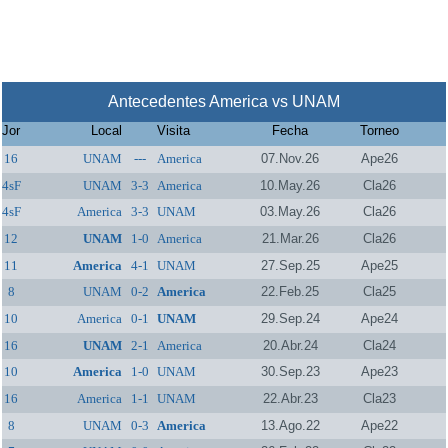
Antecedentes America vs UNAM
Jor
Local
Visita
Fecha
Torneo
16
UNAM
---
America
07.Nov.26
Ape26
4sF
UNAM
3-3
America
10.May.26
Cla26
4sF
America
3-3
UNAM
03.May.26
Cla26
12
UNAM
1-0
America
21.Mar.26
Cla26
11
America
4-1
UNAM
27.Sep.25
Ape25
8
UNAM
0-2
America
22.Feb.25
Cla25
10
America
0-1
UNAM
29.Sep.24
Ape24
16
UNAM
2-1
America
20.Abr.24
Cla24
10
America
1-0
UNAM
30.Sep.23
Ape23
16
America
1-1
UNAM
22.Abr.23
Cla23
8
UNAM
0-3
America
13.Ago.22
Ape22