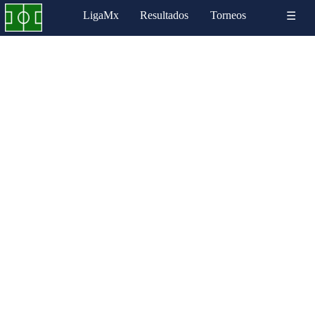
LigaMx
Resultados
Torneos
☰