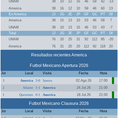
UNAM
38
10
12
16
46
59
42
-13
America
38
16
12
10
59
46
60
13
En America
JJ
JG
JE
JP
GF
GC
PT
Df
America
38
15
13
10
53
46
58
7
UNAM
38
10
13
15
46
53
43
-7
Total
JJ
JG
JE
JP
GF
GC
PT
Df
UNAM
76
20
25
31
92
112
85
-20
America
76
31
25
20
112
92
118
20
Resultados recientes America
Futbol Mexicano Apertura 2026
Jor
Local
Visita
Fecha
Hora
3
America
3-0
Santos
02.Ago.26
17:00
2
Atlante
1-1
America
24.Jul.26
21:00
1
Queretaro
0-1
America
18.Jul.26
21:00
Futbol Mexicano Clausura 2026
Jor
Local
Visita
Fecha
Hora