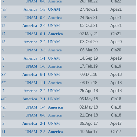
7
UNAM
0-0
America
26.Feb.22
Cla22
4sF
America
1-3
UNAM
27.Nov.21
Ape21
4sF
UNAM
0-0
America
24.Nov.21
Ape21
12
America
2-0
UNAM
03.Oct.21
Ape21
17
UNAM
0-1
America
02.May.21
Cla21
13
America
2-2
UNAM
03.Oct.20
Ape20
9
UNAM
3-3
America
06.Mar.20
Cla20
9
America
1-1
UNAM
14.Sep.19
Ape19
7
UNAM
1-0
America
17.Feb.19
Cla19
SF
America
6-1
UNAM
09.Dic.18
Ape18
SF
UNAM
1-1
America
06.Dic.18
Ape18
7
America
2-2
UNAM
25.Ago.18
Ape18
4sF
America
2-1
UNAM
05.May.18
Cla18
4sF
UNAM
1-4
America
02.May.18
Cla18
3
UNAM
0-0
America
21.Ene.18
Cla18
3
America
2-1
UNAM
05.Ago.17
Ape17
11
UNAM
2-3
America
19.Mar.17
Cla17