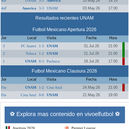
4sF
UNAM
3-3
America
10.May.26
19:15
4sF
America
3-3
UNAM
03.May.26
17:00
Resultados recientes UNAM
Futbol Mexicano Apertura 2026
Jor
Local
Visita
Fecha
Hora
3
FC Juarez
1-5
UNAM
31.Jul.26
21:00
2
Toluca
1-2
UNAM
21.Jul.26
21:00
1
UNAM
0-3
Pachuca
18.Jul.26
17:00
Futbol Mexicano Clausura 2026
Jor
Local
Visita
Fecha
Hora
Fin
UNAM
1-2
Cruz Azul
24.May.26
21:00
Fin
Cruz Azul
0-0
UNAM
21.May.26
19:00
⚽ Explora mas contenido en vivoelfutbol ⚽
Apertura 2026
Premier League