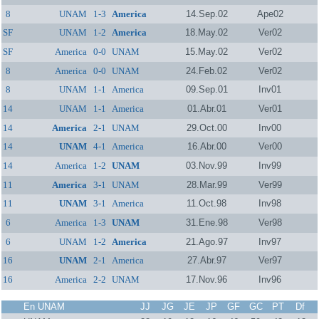
8
UNAM
1-3
America
14.Sep.02
Ape02
SF
UNAM
1-2
America
18.May.02
Ver02
SF
America
0-0
UNAM
15.May.02
Ver02
8
America
0-0
UNAM
24.Feb.02
Ver02
8
UNAM
1-1
America
09.Sep.01
Inv01
14
UNAM
1-1
America
01.Abr.01
Ver01
14
America
2-1
UNAM
29.Oct.00
Inv00
14
UNAM
4-1
America
16.Abr.00
Ver00
14
America
1-2
UNAM
03.Nov.99
Inv99
11
America
3-1
UNAM
28.Mar.99
Ver99
11
UNAM
3-1
America
11.Oct.98
Inv98
6
America
1-3
UNAM
31.Ene.98
Ver98
6
UNAM
1-2
America
21.Ago.97
Inv97
16
UNAM
2-1
America
27.Abr.97
Ver97
16
America
2-2
UNAM
17.Nov.96
Inv96
En UNAM
JJ
JG
JE
JP
GF
GC
PT
Df