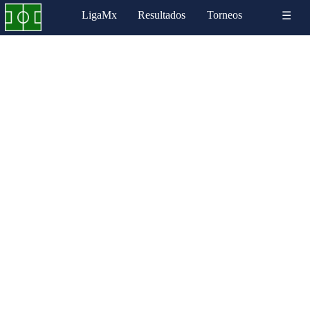
LigaMx
Resultados
Torneos
☰