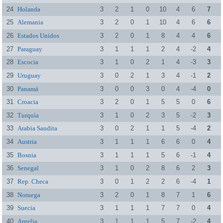
24
Holanda
3
2
1
0
10
4
6
7
25
Alemania
3
2
0
1
10
4
6
6
26
Estados Unidos
3
2
0
1
8
4
4
6
27
Paraguay
3
1
1
1
2
4
-2
4
28
Escocia
3
1
0
2
1
4
-3
3
29
Uruguay
3
0
2
1
3
4
-1
2
30
Panamá
3
0
0
3
0
4
-4
0
31
Croacia
3
2
0
1
5
5
0
6
32
Turquía
3
1
0
2
3
5
-2
3
33
Arabia Saudita
3
0
2
1
1
5
-4
2
34
Austria
3
1
1
1
6
6
0
4
35
Bosnia
3
1
1
1
5
6
-1
4
36
Senegal
3
1
0
2
8
6
2
3
37
Rep. Checa
3
0
1
2
2
6
-4
1
38
Noruega
3
2
0
1
8
7
1
6
39
Suecia
3
1
1
1
7
7
0
4
40
Argelia
3
1
1
1
5
7
-2
4