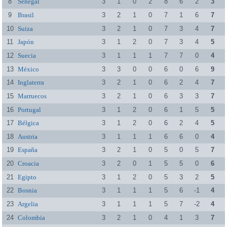
8
Senegal
3
1
0
2
8
6
2
3
9
Brasil
3
2
1
0
7
1
6
7
10
Suiza
3
2
1
0
7
3
4
7
11
Japón
3
1
2
0
7
3
4
5
12
Suecia
3
1
1
1
7
7
0
4
13
México
3
3
0
0
6
0
6
9
14
Inglaterra
3
2
1
0
6
2
4
7
15
Marruecos
3
2
1
0
6
3
3
7
16
Portugal
3
1
2
0
6
1
5
5
17
Bélgica
3
1
2
0
6
2
4
5
18
Austria
3
1
1
1
6
6
0
4
19
España
3
2
1
0
5
0
5
7
20
Croacia
3
2
0
1
5
5
0
6
21
Egipto
3
1
2
0
5
3
2
5
22
Bosnia
3
1
1
1
5
6
-1
4
23
Argelia
3
1
1
1
5
7
-2
4
24
Colombia
3
2
1
0
4
1
3
7