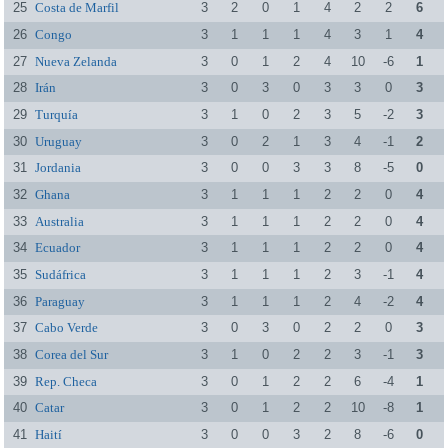
25
Costa de Marfil
3
2
0
1
4
2
2
6
26
Congo
3
1
1
1
4
3
1
4
27
Nueva Zelanda
3
0
1
2
4
10
-6
1
28
Irán
3
0
3
0
3
3
0
3
29
Turquía
3
1
0
2
3
5
-2
3
30
Uruguay
3
0
2
1
3
4
-1
2
31
Jordania
3
0
0
3
3
8
-5
0
32
Ghana
3
1
1
1
2
2
0
4
33
Australia
3
1
1
1
2
2
0
4
34
Ecuador
3
1
1
1
2
2
0
4
35
Sudáfrica
3
1
1
1
2
3
-1
4
36
Paraguay
3
1
1
1
2
4
-2
4
37
Cabo Verde
3
0
3
0
2
2
0
3
38
Corea del Sur
3
1
0
2
2
3
-1
3
39
Rep. Checa
3
0
1
2
2
6
-4
1
40
Catar
3
0
1
2
2
10
-8
1
41
Haití
3
0
0
3
2
8
-6
0