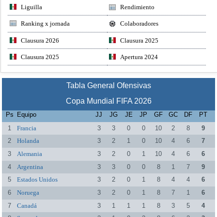
Liguilla
Rendimiento
Ranking x jornada
Colaboradores
Clausura 2026
Clausura 2025
Clausura 2025
Apertura 2024
Tabla General Ofensivas
Copa Mundial FIFA 2026
Ps
Equipo
JJ
JG
JE
JP
GF
GC
DF
PT
1
Francia
3
3
0
0
10
2
8
9
2
Holanda
3
2
1
0
10
4
6
7
3
Alemania
3
2
0
1
10
4
6
6
4
Argentina
3
3
0
0
8
1
7
9
5
Estados Unidos
3
2
0
1
8
4
4
6
6
Noruega
3
2
0
1
8
7
1
6
7
Canadá
3
1
1
1
8
3
5
4