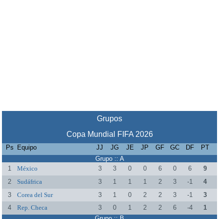
Grupos
Copa Mundial FIFA 2026
Ps
Equipo
JJ
JG
JE
JP
GF
GC
DF
PT
Grupo :: A
1
México
3
3
0
0
6
0
6
9
2
Sudáfrica
3
1
1
1
2
3
-1
4
3
Corea del Sur
3
1
0
2
2
3
-1
3
4
Rep. Checa
3
0
1
2
2
6
-4
1
Grupo :: B