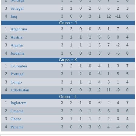
2
Noruega
3
2
0
1
8
7
1
6
3
Senegal
3
1
0
2
8
6
2
3
4
Iraq
3
0
0
3
1
12
-11
0
Grupo :: J
1
Argentina
3
3
0
0
8
1
7
9
2
Austria
3
1
1
1
6
6
0
4
3
Argelia
3
1
1
1
5
7
-2
4
4
Jordania
3
0
0
3
3
8
-5
0
Grupo :: K
1
Colombia
3
2
1
0
4
1
3
7
2
Portugal
3
1
2
0
6
1
5
5
3
Congo
3
1
1
1
4
3
1
4
4
Uzbekistán
3
0
0
3
2
11
-9
0
Grupo :: L
1
Inglaterra
3
2
1
0
6
2
4
7
2
Croacia
3
2
0
1
5
5
0
6
3
Ghana
3
1
1
1
2
2
0
4
4
Panamá
3
0
0
3
0
4
-4
0