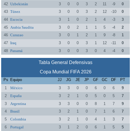
42
Uzbekistán
3
0
0
3
2
11
-9
0
43
Túnez
3
0
0
3
2
12
-10
0
44
Escocia
3
1
0
2
1
4
-3
3
45
Arabia Saudita
3
0
2
1
1
5
-4
2
46
Curazao
3
0
1
2
1
9
-8
1
47
Iraq
3
0
0
3
1
12
-11
0
48
Panamá
3
0
0
3
0
4
-4
0
Tabla General Defensivas
Copa Mundial FIFA 2026
Ps
Equipo
JJ
JG
JE
JP
GF
GC
DF
PT
1
México
3
3
0
0
6
0
6
9
2
España
3
2
1
0
5
0
5
7
3
Argentina
3
3
0
0
8
1
7
9
4
Brasil
3
2
1
0
7
1
6
7
5
Colombia
3
2
1
0
4
1
3
7
6
Portugal
3
1
2
0
6
1
5
5