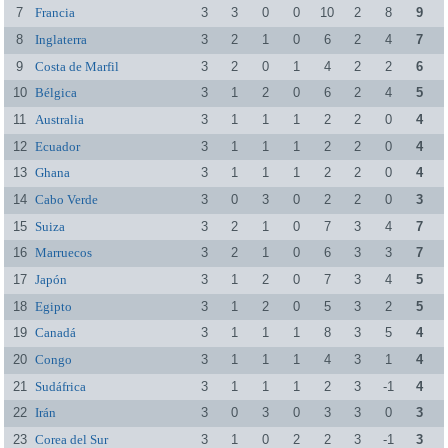
7
Francia
3
3
0
0
10
2
8
9
8
Inglaterra
3
2
1
0
6
2
4
7
9
Costa de Marfil
3
2
0
1
4
2
2
6
10
Bélgica
3
1
2
0
6
2
4
5
11
Australia
3
1
1
1
2
2
0
4
12
Ecuador
3
1
1
1
2
2
0
4
13
Ghana
3
1
1
1
2
2
0
4
14
Cabo Verde
3
0
3
0
2
2
0
3
15
Suiza
3
2
1
0
7
3
4
7
16
Marruecos
3
2
1
0
6
3
3
7
17
Japón
3
1
2
0
7
3
4
5
18
Egipto
3
1
2
0
5
3
2
5
19
Canadá
3
1
1
1
8
3
5
4
20
Congo
3
1
1
1
4
3
1
4
21
Sudáfrica
3
1
1
1
2
3
-1
4
22
Irán
3
0
3
0
3
3
0
3
23
Corea del Sur
3
1
0
2
2
3
-1
3