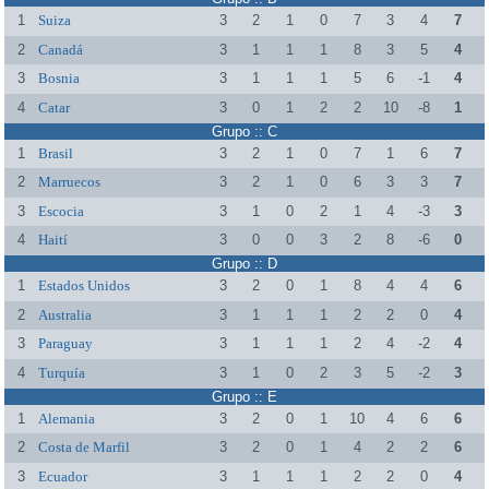
1
Suiza
3
2
1
0
7
3
4
7
2
Canadá
3
1
1
1
8
3
5
4
3
Bosnia
3
1
1
1
5
6
-1
4
4
Catar
3
0
1
2
2
10
-8
1
Grupo :: C
1
Brasil
3
2
1
0
7
1
6
7
2
Marruecos
3
2
1
0
6
3
3
7
3
Escocia
3
1
0
2
1
4
-3
3
4
Haití
3
0
0
3
2
8
-6
0
Grupo :: D
1
Estados Unidos
3
2
0
1
8
4
4
6
2
Australia
3
1
1
1
2
2
0
4
3
Paraguay
3
1
1
1
2
4
-2
4
4
Turquía
3
1
0
2
3
5
-2
3
Grupo :: E
1
Alemania
3
2
0
1
10
4
6
6
2
Costa de Marfil
3
2
0
1
4
2
2
6
3
Ecuador
3
1
1
1
2
2
0
4