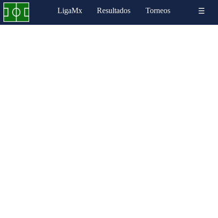
LigaMx
Resultados
Torneos
☰