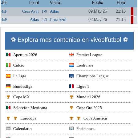
Jor
Local
Visita
Fecha
Hora
4sF
Cruz Azul
1-0
Atlas
09.May.26
21:15
4sF
Atlas
2-3
Cruz Azul
02.May.26
21:15
⚽ Explora mas contenido en vivoelfutbol ⚽
Apertura 2026
Premier League
Calcio
Eredivisie
La Liga
Champions League
Bundesliga
Ligue 1
Copa MX
Mundial 2026
Seleccion Mexicana
Copa Oro 2025
Eurocopa
Copa America
Calendario
Posiciones