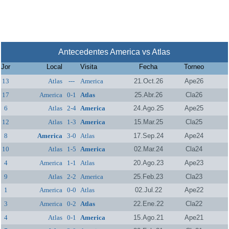
Antecedentes America vs Atlas
Jor
Local
Visita
Fecha
Torneo
13
Atlas
---
America
21.Oct.26
Ape26
17
America
0-1
Atlas
25.Abr.26
Cla26
6
Atlas
2-4
America
24.Ago.25
Ape25
12
Atlas
1-3
America
15.Mar.25
Cla25
8
America
3-0
Atlas
17.Sep.24
Ape24
10
Atlas
1-5
America
02.Mar.24
Cla24
4
America
1-1
Atlas
20.Ago.23
Ape23
9
Atlas
2-2
America
25.Feb.23
Cla23
1
America
0-0
Atlas
02.Jul.22
Ape22
3
America
0-2
Atlas
22.Ene.22
Cla22
4
Atlas
0-1
America
15.Ago.21
Ape21