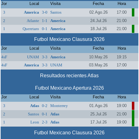
Jor
Local
Visita
Fecha
Hora
3
America
3-0
Santos
02.Ago.26
17:00
2
Atlante
1-1
America
24.Jul.26
21:00
1
Queretaro
0-1
America
18.Jul.26
21:00
Futbol Mexicano Clausura 2026
Jor
Local
Visita
Fecha
Hora
4sF
UNAM
3-3
America
10.May.26
19:15
4sF
America
3-3
UNAM
03.May.26
17:00
Resultados recientes Atlas
Futbol Mexicano Apertura 2026
Jor
Local
Visita
Fecha
Hora
3
Atlas
0-2
Monterrey
01.Ago.26
19:00
2
Santos
0-1
Atlas
25.Jul.26
21:00
1
Leon
2-3
Atlas
17.Jul.26
19:00
Futbol Mexicano Clausura 2026