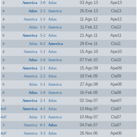
4
America
3-0
Atlas
03.Ago.13
Ape13
4
Atlas
2-1
America
26.Ene.13
Cla13
4
America
1-1
Atlas
11.Ago.12
Ape12
6
Atlas
1-1
America
11.Feb.12
Cla12
6
America
5-2
Atlas
21.Ago.11
Ape11
4
Atlas
0-2
America
29.Ene.11
Cla11
4
America
1-1
Atlas
15.Ago.10
Ape10
4
Atlas
1-0
America
07.Feb.10
Cla10
4
America
2-1
Atlas
15.Ago.09
Ape09
6
America
2-2
Atlas
18.Feb.09
Cla09
6
Atlas
1-1
America
27.Ago.08
Ape08
6
Atlas
1-0
America
16.Feb.08
Cla08
6
America
2-1
Atlas
02.Sep.07
Ape07
4sF
America
4-1
Atlas
13.May.07
Cla07
4sF
Atlas
3-3
America
10.May.07
Cla07
3
America
0-1
Atlas
04.Feb.07
Cla07
4sF
America
3-3
Atlas
26.Nov.06
Ape06