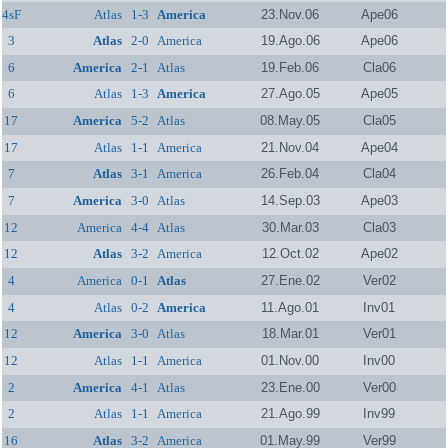
4sF
Atlas
1-3
America
23.Nov.06
Ape06
3
Atlas
2-0
America
19.Ago.06
Ape06
6
America
2-1
Atlas
19.Feb.06
Cla06
6
Atlas
1-3
America
27.Ago.05
Ape05
17
America
5-2
Atlas
08.May.05
Cla05
17
Atlas
1-1
America
21.Nov.04
Ape04
7
Atlas
3-1
America
26.Feb.04
Cla04
7
America
3-0
Atlas
14.Sep.03
Ape03
12
America
4-4
Atlas
30.Mar.03
Cla03
12
Atlas
3-2
America
12.Oct.02
Ape02
4
America
0-1
Atlas
27.Ene.02
Ver02
4
Atlas
0-2
America
11.Ago.01
Inv01
12
America
3-0
Atlas
18.Mar.01
Ver01
12
Atlas
1-1
America
01.Nov.00
Inv00
2
America
4-1
Atlas
23.Ene.00
Ver00
2
Atlas
1-1
America
21.Ago.99
Inv99
16
Atlas
3-2
America
01.May.99
Ver99