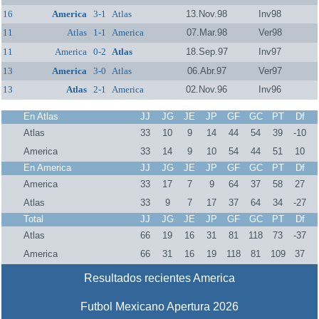
16
America
3-1
Atlas
13.Nov.98
Inv98
11
Atlas
1-1
America
07.Mar.98
Ver98
11
America
0-2
Atlas
18.Sep.97
Inv97
13
America
3-0
Atlas
06.Abr.97
Ver97
13
Atlas
2-1
America
02.Nov.96
Inv96
En Atlas
JJ
JG
JE
JP
GF
GC
PT
Df
Atlas
33
10
9
14
44
54
39
-10
America
33
14
9
10
54
44
51
10
En America
JJ
JG
JE
JP
GF
GC
PT
Df
America
33
17
7
9
64
37
58
27
Atlas
33
9
7
17
37
64
34
-27
Total
JJ
JG
JE
JP
GF
GC
PT
Df
Atlas
66
19
16
31
81
118
73
-37
America
66
31
16
19
118
81
109
37
Resultados recientes America
Futbol Mexicano Apertura 2026