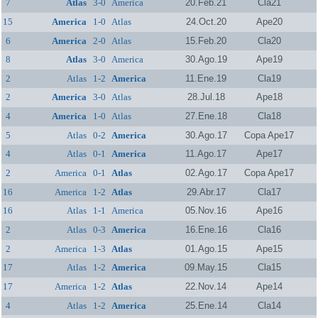
7
Atlas
3-0
America
20.Feb.21
Cla21
15
America
1-0
Atlas
24.Oct.20
Ape20
6
America
2-0
Atlas
15.Feb.20
Cla20
8
Atlas
3-0
America
30.Ago.19
Ape19
2
Atlas
1-2
America
11.Ene.19
Cla19
2
America
3-0
Atlas
28.Jul.18
Ape18
4
America
1-0
Atlas
27.Ene.18
Cla18
5
Atlas
0-2
America
30.Ago.17
Copa Ape17
4
Atlas
0-1
America
11.Ago.17
Ape17
2
America
0-1
Atlas
02.Ago.17
Copa Ape17
16
America
1-2
Atlas
29.Abr.17
Cla17
16
Atlas
1-1
America
05.Nov.16
Ape16
2
Atlas
0-3
America
16.Ene.16
Cla16
2
America
1-3
Atlas
01.Ago.15
Ape15
17
Atlas
1-2
America
09.May.15
Cla15
17
America
1-2
Atlas
22.Nov.14
Ape14
4
Atlas
1-2
America
25.Ene.14
Cla14