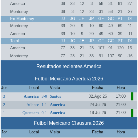
America
38
23
12
3
58
31
81
27
Monterrey
38
3
12
23
31
58
21
-27
En Monterrey
JJ
JG
JE
JP
GF
GC
PT
Df
Monterrey
39
20
9
10
60
49
69
11
America
39
10
9
20
49
60
39
-11
Total
JJ
JG
JE
JP
GF
GC
PT
Df
America
77
33
21
23
107
91
120
16
Monterrey
77
23
21
33
91
107
90
-16
Resultados recientes America
Futbol Mexicano Apertura 2026
Jor
Local
Visita
Fecha
Hora
3
America
3-0
Santos
02.Ago.26
17:00
2
Atlante
1-1
America
24.Jul.26
21:00
1
Queretaro
0-1
America
18.Jul.26
21:00
Futbol Mexicano Clausura 2026
Jor
Local
Visita
Fecha
Hora