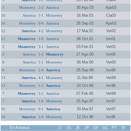
5
Monterrey
2-2
America
30.Ago.03
Ape03
10
America
1-1
Monterrey
16.Mar.03
Cla03
10
Monterrey
0-0
America
28.Sep.02
Ape02
12
America
4-2
Monterrey
17.Mar.02
Ver02
12
Monterrey
1-0
America
06.Oct.01
Inv01
5
Monterrey
3-1
America
03.Feb.01
Ver01
5
America
1-2
Monterrey
27.Ago.00
Inv00
8
America
1-1
Monterrey
06.Mar.00
Ver00
8
Monterrey
2-4
America
25.Sep.99
Inv99
13
America
4-1
Monterrey
11.Abr.99
Ver99
13
Monterrey
1-2
America
24.Oct.98
Inv98
7
Monterrey
3-2
America
07.Feb.98
Ver98
7
America
1-0
Monterrey
25.Ago.97
Inv97
10
Monterrey
0-1
America
20.Mar.97
Ver97
10
America
2-0
Monterrey
12.Oct.96
Inv96
En America
JJ
JG
JE
JP
GF
GC
PT
Df