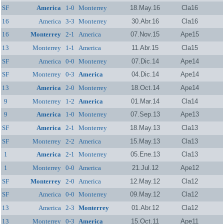
SF
America
1-0
Monterrey
18.May.16
Cla16
16
America
3-3
Monterrey
30.Abr.16
Cla16
16
Monterrey
2-1
America
07.Nov.15
Ape15
13
Monterrey
1-1
America
11.Abr.15
Cla15
SF
America
0-0
Monterrey
07.Dic.14
Ape14
SF
Monterrey
0-3
America
04.Dic.14
Ape14
13
America
2-0
Monterrey
18.Oct.14
Ape14
9
Monterrey
1-2
America
01.Mar.14
Cla14
9
America
1-0
Monterrey
07.Sep.13
Ape13
SF
America
2-1
Monterrey
18.May.13
Cla13
SF
Monterrey
2-2
America
15.May.13
Cla13
1
America
2-1
Monterrey
05.Ene.13
Cla13
1
Monterrey
0-0
America
21.Jul.12
Ape12
SF
Monterrey
2-0
America
12.May.12
Cla12
SF
America
0-0
Monterrey
09.May.12
Cla12
13
America
2-3
Monterrey
01.Abr.12
Cla12
13
Monterrey
0-3
America
15.Oct.11
Ape11