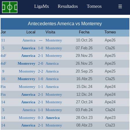
LigaMx
Resultados
Torneos
☰
Antecedentes America vs Monterrey
Jor
Local
Visita
Fecha
Torneo
11
America
---
Monterrey
10.Oct.26
Ape26
5
America
1-0
Monterrey
07.Feb.26
Cla26
4sF
America
2-1
Monterrey
29.Nov.25
Ape25
4sF
Monterrey
2-0
America
26.Nov.25
Ape25
9
Monterrey
2-2
America
20.Sep.25
Ape25
16
Monterrey
1-0
America
16.Abr.25
Cla25
Fin
Monterrey
1-1
America
15.Dic.24
Ape24
Fin
America
2-1
Monterrey
12.Dic.24
Ape24
14
America
2-1
Monterrey
27.Oct.24
Ape24
5
America
1-1
Monterrey
03.Feb.24
Cla24
14
Monterrey
0-3
America
28.Oct.23
Ape23
14
America
2-1
Monterrey
08.Abr.23
Cla23