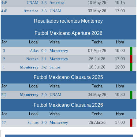
4sF
UNAM
3-3
America
10.May.26
19:15
4sF
America
3-3
UNAM
03.May.26
17:00
Resultados recientes Monterrey
Futbol Mexicano Apertura 2026
Jor
Local
Visita
Fecha
Hora
3
Atlas
0-2
Monterrey
01.Ago.26
19:00
2
Necaxa
2-1
Monterrey
26.Jul.26
17:00
1
Monterrey
3-2
Santos
18.Jul.26
19:00
Futbol Mexicano Clausura 2025
Jor
Local
Visita
Fecha
Hora
PI2
Monterrey
2-0
UNAM
04.May.26
19:30
Futbol Mexicano Clausura 2026
Jor
Local
Visita
Fecha
Hora
17
Santos
3-0
Monterrey
26.Abr.26
17:00