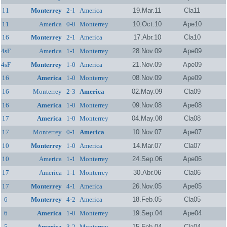
11
Monterrey
2-1
America
19.Mar.11
Cla11
11
America
0-0
Monterrey
10.Oct.10
Ape10
16
Monterrey
2-1
America
17.Abr.10
Cla10
4sF
America
1-1
Monterrey
28.Nov.09
Ape09
4sF
Monterrey
1-0
America
21.Nov.09
Ape09
16
America
1-0
Monterrey
08.Nov.09
Ape09
16
Monterrey
2-3
America
02.May.09
Cla09
16
America
1-0
Monterrey
09.Nov.08
Ape08
17
America
1-0
Monterrey
04.May.08
Cla08
17
Monterrey
0-1
America
10.Nov.07
Ape07
10
Monterrey
1-0
America
14.Mar.07
Cla07
10
America
1-1
Monterrey
24.Sep.06
Ape06
17
America
1-1
Monterrey
30.Abr.06
Cla06
17
Monterrey
4-1
America
26.Nov.05
Ape05
6
Monterrey
4-2
America
18.Feb.05
Cla05
6
America
1-0
Monterrey
19.Sep.04
Ape04
5
America
3-2
Monterrey
15.Feb.04
Cla04