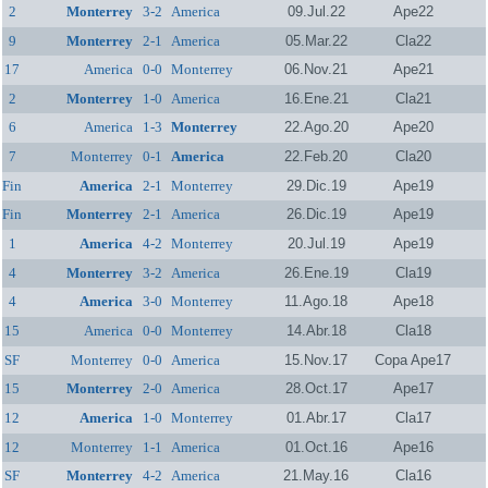
2
Monterrey
3-2
America
09.Jul.22
Ape22
9
Monterrey
2-1
America
05.Mar.22
Cla22
17
America
0-0
Monterrey
06.Nov.21
Ape21
2
Monterrey
1-0
America
16.Ene.21
Cla21
6
America
1-3
Monterrey
22.Ago.20
Ape20
7
Monterrey
0-1
America
22.Feb.20
Cla20
Fin
America
2-1
Monterrey
29.Dic.19
Ape19
Fin
Monterrey
2-1
America
26.Dic.19
Ape19
1
America
4-2
Monterrey
20.Jul.19
Ape19
4
Monterrey
3-2
America
26.Ene.19
Cla19
4
America
3-0
Monterrey
11.Ago.18
Ape18
15
America
0-0
Monterrey
14.Abr.18
Cla18
SF
Monterrey
0-0
America
15.Nov.17
Copa Ape17
15
Monterrey
2-0
America
28.Oct.17
Ape17
12
America
1-0
Monterrey
01.Abr.17
Cla17
12
Monterrey
1-1
America
01.Oct.16
Ape16
SF
Monterrey
4-2
America
21.May.16
Cla16