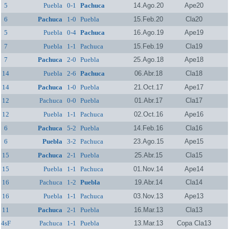
5
Puebla
0-1
Pachuca
14.Ago.20
Ape20
6
Pachuca
1-0
Puebla
15.Feb.20
Cla20
5
Puebla
0-4
Pachuca
16.Ago.19
Ape19
7
Puebla
1-1
Pachuca
15.Feb.19
Cla19
7
Pachuca
2-0
Puebla
25.Ago.18
Ape18
14
Puebla
2-6
Pachuca
06.Abr.18
Cla18
14
Pachuca
1-0
Puebla
21.Oct.17
Ape17
12
Pachuca
0-0
Puebla
01.Abr.17
Cla17
12
Puebla
1-1
Pachuca
02.Oct.16
Ape16
6
Pachuca
5-2
Puebla
14.Feb.16
Cla16
6
Puebla
3-2
Pachuca
23.Ago.15
Ape15
15
Pachuca
2-1
Puebla
25.Abr.15
Cla15
15
Puebla
1-1
Pachuca
01.Nov.14
Ape14
16
Pachuca
1-2
Puebla
19.Abr.14
Cla14
16
Puebla
1-1
Pachuca
03.Nov.13
Ape13
11
Pachuca
2-1
Puebla
16.Mar.13
Cla13
4sF
Pachuca
1-1
Puebla
13.Mar.13
Copa Cla13