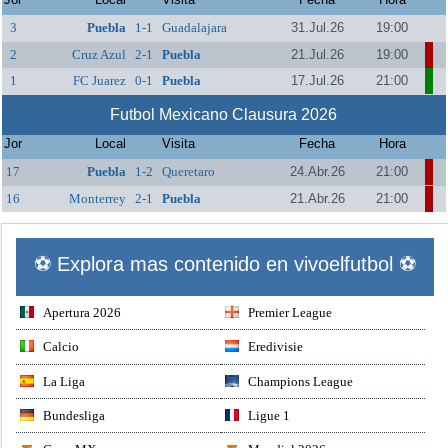
3
Puebla
1-1
Guadalajara
31.Jul.26
19:00
2
Cruz Azul
2-1
Puebla
21.Jul.26
19:00
1
FC Juarez
0-1
Puebla
17.Jul.26
21:00
Futbol Mexicano Clausura 2026
Jor
Local
Visita
Fecha
Hora
17
Puebla
1-2
Queretaro
24.Abr.26
21:00
16
Monterrey
2-1
Puebla
21.Abr.26
21:00
⚽ Explora mas contenido en vivoelfutbol ⚽
Apertura 2026
Premier League
Calcio
Eredivisie
La Liga
Champions League
Bundesliga
Ligue 1