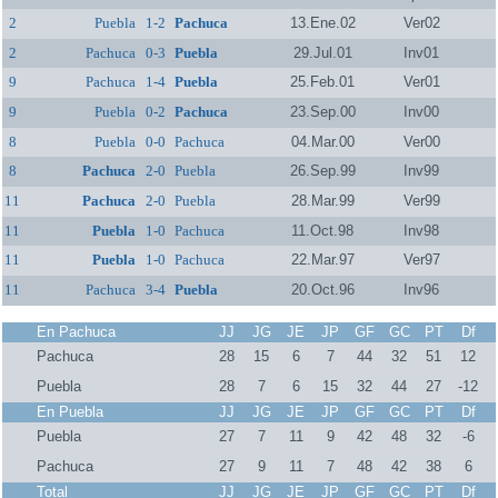
2
Puebla
1-2
Pachuca
13.Ene.02
Ver02
2
Pachuca
0-3
Puebla
29.Jul.01
Inv01
9
Pachuca
1-4
Puebla
25.Feb.01
Ver01
9
Puebla
0-2
Pachuca
23.Sep.00
Inv00
8
Puebla
0-0
Pachuca
04.Mar.00
Ver00
8
Pachuca
2-0
Puebla
26.Sep.99
Inv99
11
Pachuca
2-0
Puebla
28.Mar.99
Ver99
11
Puebla
1-0
Pachuca
11.Oct.98
Inv98
11
Puebla
1-0
Pachuca
22.Mar.97
Ver97
11
Pachuca
3-4
Puebla
20.Oct.96
Inv96
En Pachuca
JJ
JG
JE
JP
GF
GC
PT
Df
Pachuca
28
15
6
7
44
32
51
12
Puebla
28
7
6
15
32
44
27
-12
En Puebla
JJ
JG
JE
JP
GF
GC
PT
Df
Puebla
27
7
11
9
42
48
32
-6
Pachuca
27
9
11
7
48
42
38
6
Total
JJ
JG
JE
JP
GF
GC
PT
Df