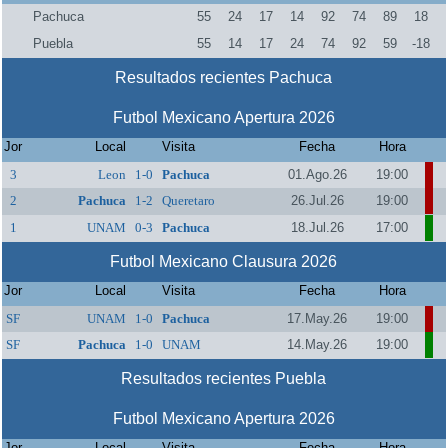
Pachuca
55
24
17
14
92
74
89
18
Puebla
55
14
17
24
74
92
59
-18
Resultados recientes Pachuca
Futbol Mexicano Apertura 2026
Jor
Local
Visita
Fecha
Hora
3
Leon
1-0
Pachuca
01.Ago.26
19:00
2
Pachuca
1-2
Queretaro
26.Jul.26
19:00
1
UNAM
0-3
Pachuca
18.Jul.26
17:00
Futbol Mexicano Clausura 2026
Jor
Local
Visita
Fecha
Hora
SF
UNAM
1-0
Pachuca
17.May.26
19:00
SF
Pachuca
1-0
UNAM
14.May.26
19:00
Resultados recientes Puebla
Futbol Mexicano Apertura 2026
Jor
Local
Visita
Fecha
Hora