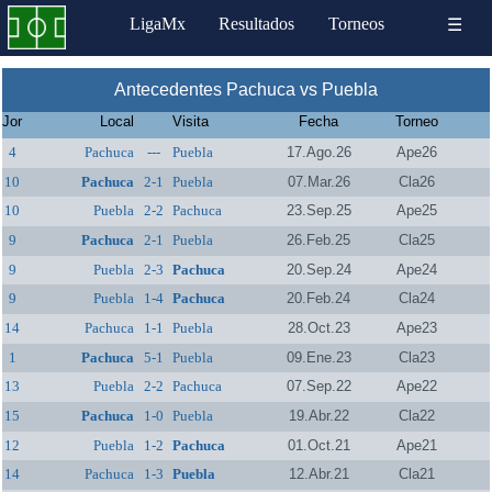
LigaMx
Resultados
Torneos
☰
Antecedentes Pachuca vs Puebla
Jor
Local
Visita
Fecha
Torneo
4
Pachuca
---
Puebla
17.Ago.26
Ape26
10
Pachuca
2-1
Puebla
07.Mar.26
Cla26
10
Puebla
2-2
Pachuca
23.Sep.25
Ape25
9
Pachuca
2-1
Puebla
26.Feb.25
Cla25
9
Puebla
2-3
Pachuca
20.Sep.24
Ape24
9
Puebla
1-4
Pachuca
20.Feb.24
Cla24
14
Pachuca
1-1
Puebla
28.Oct.23
Ape23
1
Pachuca
5-1
Puebla
09.Ene.23
Cla23
13
Puebla
2-2
Pachuca
07.Sep.22
Ape22
15
Pachuca
1-0
Puebla
19.Abr.22
Cla22
12
Puebla
1-2
Pachuca
01.Oct.21
Ape21
14
Pachuca
1-3
Puebla
12.Abr.21
Cla21