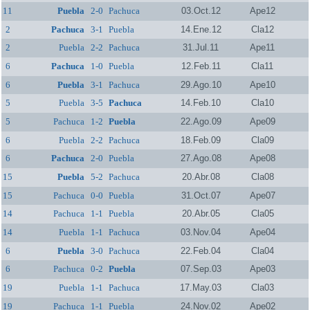
11
Puebla
2-0
Pachuca
03.Oct.12
Ape12
2
Pachuca
3-1
Puebla
14.Ene.12
Cla12
2
Puebla
2-2
Pachuca
31.Jul.11
Ape11
6
Pachuca
1-0
Puebla
12.Feb.11
Cla11
6
Puebla
3-1
Pachuca
29.Ago.10
Ape10
5
Puebla
3-5
Pachuca
14.Feb.10
Cla10
5
Pachuca
1-2
Puebla
22.Ago.09
Ape09
6
Puebla
2-2
Pachuca
18.Feb.09
Cla09
6
Pachuca
2-0
Puebla
27.Ago.08
Ape08
15
Puebla
5-2
Pachuca
20.Abr.08
Cla08
15
Pachuca
0-0
Puebla
31.Oct.07
Ape07
14
Pachuca
1-1
Puebla
20.Abr.05
Cla05
14
Puebla
1-1
Pachuca
03.Nov.04
Ape04
6
Puebla
3-0
Pachuca
22.Feb.04
Cla04
6
Pachuca
0-2
Puebla
07.Sep.03
Ape03
19
Puebla
1-1
Pachuca
17.May.03
Cla03
19
Pachuca
1-1
Puebla
24.Nov.02
Ape02