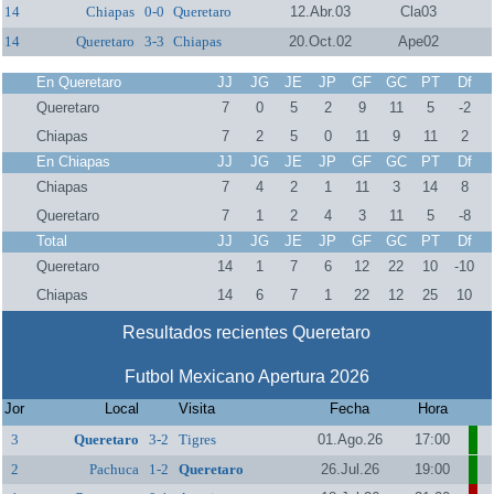
14
Chiapas
0-0
Queretaro
12.Abr.03
Cla03
14
Queretaro
3-3
Chiapas
20.Oct.02
Ape02
En Queretaro
JJ
JG
JE
JP
GF
GC
PT
Df
Queretaro
7
0
5
2
9
11
5
-2
Chiapas
7
2
5
0
11
9
11
2
En Chiapas
JJ
JG
JE
JP
GF
GC
PT
Df
Chiapas
7
4
2
1
11
3
14
8
Queretaro
7
1
2
4
3
11
5
-8
Total
JJ
JG
JE
JP
GF
GC
PT
Df
Queretaro
14
1
7
6
12
22
10
-10
Chiapas
14
6
7
1
22
12
25
10
Resultados recientes Queretaro
Futbol Mexicano Apertura 2026
Jor
Local
Visita
Fecha
Hora
3
Queretaro
3-2
Tigres
01.Ago.26
17:00
2
Pachuca
1-2
Queretaro
26.Jul.26
19:00