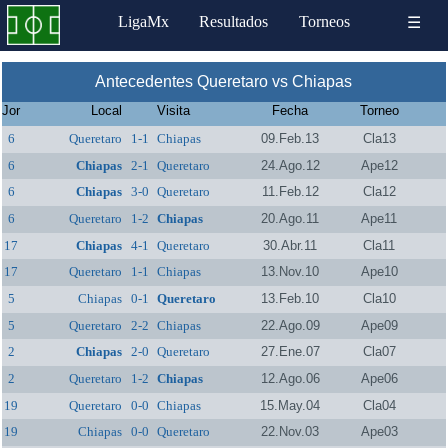
LigaMx
Resultados
Torneos
☰
Antecedentes Queretaro vs Chiapas
Jor
Local
Visita
Fecha
Torneo
6
Queretaro
1-1
Chiapas
09.Feb.13
Cla13
6
Chiapas
2-1
Queretaro
24.Ago.12
Ape12
6
Chiapas
3-0
Queretaro
11.Feb.12
Cla12
6
Queretaro
1-2
Chiapas
20.Ago.11
Ape11
17
Chiapas
4-1
Queretaro
30.Abr.11
Cla11
17
Queretaro
1-1
Chiapas
13.Nov.10
Ape10
5
Chiapas
0-1
Queretaro
13.Feb.10
Cla10
5
Queretaro
2-2
Chiapas
22.Ago.09
Ape09
2
Chiapas
2-0
Queretaro
27.Ene.07
Cla07
2
Queretaro
1-2
Chiapas
12.Ago.06
Ape06
19
Queretaro
0-0
Chiapas
15.May.04
Cla04
19
Chiapas
0-0
Queretaro
22.Nov.03
Ape03