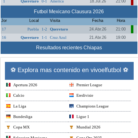
1
Queretaro
0-1
America
18.Jul.26
21:00
Futbol Mexicano Clausura 2026
Jor
Local
Visita
Fecha
Hora
17
Puebla
1-2
Queretaro
24.Abr.26
21:00
16
Queretaro
1-1
Cruz Azul
21.Abr.26
19:00
Resultados recientes Chiapas
⚽ Explora mas contenido en vivoelfutbol ⚽
Apertura 2026
Premier League
Calcio
Eredivisie
La Liga
Champions League
Bundesliga
Ligue 1
Copa MX
Mundial 2026
Seleccion Mexicana
Copa Oro 2025