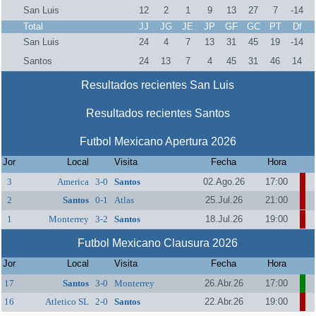
San Luis
12
2
1
9
13
27
7
-14
Total
JJ
JG
JE
JP
GF
GC
PT
Df
San Luis
24
4
7
13
31
45
19
-14
Santos
24
13
7
4
45
31
46
14
Resultados recientes San Luis
Resultados recientes Santos
Futbol Mexicano Apertura 2026
Jor
Local
Visita
Fecha
Hora
3
America
3-0
Santos
02.Ago.26
17:00
2
Santos
0-1
Atlas
25.Jul.26
21:00
1
Monterrey
3-2
Santos
18.Jul.26
19:00
Futbol Mexicano Clausura 2026
Jor
Local
Visita
Fecha
Hora
17
Santos
3-0
Monterrey
26.Abr.26
17:00
16
Atletico SL
2-0
Santos
22.Abr.26
19:00