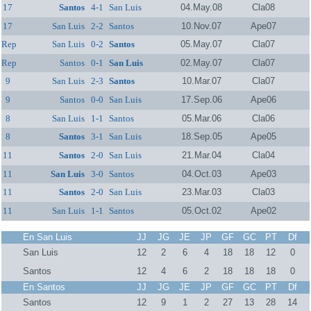
17
Santos
4-1
San Luis
04.May.08
Cla08
17
San Luis
2-2
Santos
10.Nov.07
Ape07
Rep
San Luis
0-2
Santos
05.May.07
Cla07
Rep
Santos
0-1
San Luis
02.May.07
Cla07
9
San Luis
2-3
Santos
10.Mar.07
Cla07
9
Santos
0-0
San Luis
17.Sep.06
Ape06
8
San Luis
1-1
Santos
05.Mar.06
Cla06
8
Santos
3-1
San Luis
18.Sep.05
Ape05
11
Santos
2-0
San Luis
21.Mar.04
Cla04
11
San Luis
3-0
Santos
04.Oct.03
Ape03
11
Santos
2-0
San Luis
23.Mar.03
Cla03
11
San Luis
1-1
Santos
05.Oct.02
Ape02
En San Luis
JJ
JG
JE
JP
GF
GC
PT
Df
San Luis
12
2
6
4
18
18
12
0
Santos
12
4
6
2
18
18
18
0
En Santos
JJ
JG
JE
JP
GF
GC
PT
Df
Santos
12
9
1
2
27
13
28
14