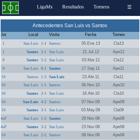
LigaMx
Resultados
Torneos
☰
Antecedentes San Luis vs Santos
Jor
Local
Visita
Fecha
Torneo
1
San Luis
1-1
Santos
05.Ene.13
Cla13
1
Santos
2-1
San Luis
21.Jul.12
Ape12
9
Santos
5-2
San Luis
03.Mar.12
Cla12
9
San Luis
0-1
Santos
17.Sep.11
Ape11
16
Santos
1-3
San Luis
23.Abr.11
Cla11
16
San Luis
1-1
Santos
06.Nov.10
Ape10
16
Santos
2-1
San Luis
18.Abr.10
Cla10
16
San Luis
4-2
Santos
07.Nov.09
Ape09
16
Santos
3-1
San Luis
03.May.09
Cla09
4sF
San Luis
1-2
Santos
29.Nov.08
Ape08
4sF
Santos
3-2
San Luis
23.Nov.08
Ape08
16
San Luis
2-2
Santos
08.Nov.08
Ape08