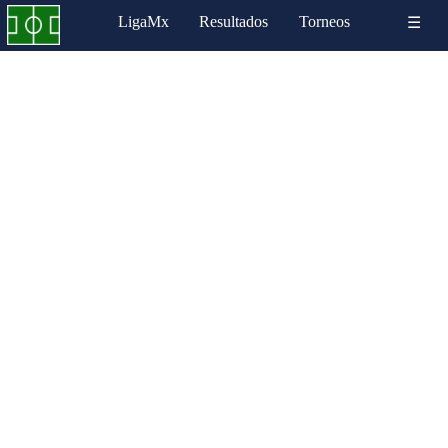
LigaMx
Resultados
Torneos
☰