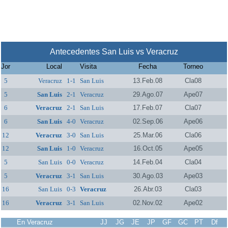
Antecedentes San Luis vs Veracruz
Jor
Local
Visita
Fecha
Torneo
5
Veracruz
1-1
San Luis
13.Feb.08
Cla08
5
San Luis
2-1
Veracruz
29.Ago.07
Ape07
6
Veracruz
2-1
San Luis
17.Feb.07
Cla07
6
San Luis
4-0
Veracruz
02.Sep.06
Ape06
12
Veracruz
3-0
San Luis
25.Mar.06
Cla06
12
San Luis
1-0
Veracruz
16.Oct.05
Ape05
5
San Luis
0-0
Veracruz
14.Feb.04
Cla04
5
Veracruz
3-1
San Luis
30.Ago.03
Ape03
16
San Luis
0-3
Veracruz
26.Abr.03
Cla03
16
Veracruz
3-1
San Luis
02.Nov.02
Ape02
En Veracruz
JJ
JG
JE
JP
GF
GC
PT
Df