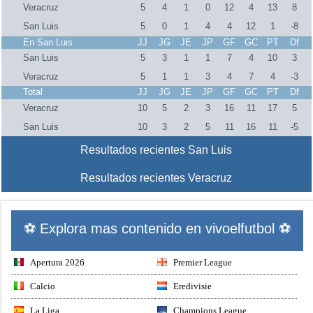
Veracruz
5
4
1
0
12
4
13
8
San Luis
5
0
1
4
4
12
1
-8
En San Luis
JJ
JG
JE
JP
GF
GC
PT
Df
San Luis
5
3
1
1
7
4
10
3
Veracruz
5
1
1
3
4
7
4
-3
Total
JJ
JG
JE
JP
GF
GC
PT
Df
Veracruz
10
5
2
3
16
11
17
5
San Luis
10
3
2
5
11
16
11
-5
Resultados recientes San Luis
Resultados recientes Veracruz
⚽ Explora mas contenido en vivoelfutbol ⚽
Apertura 2026
Premier League
Calcio
Eredivisie
La Liga
Champions League