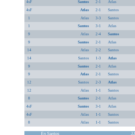
4sF
Santos
2-1
Atlas
4sF
Atlas
2-1
Santos
1
Atlas
3-3
Santos
1
Santos
3-1
Atlas
9
Atlas
2-4
Santos
9
Santos
2-1
Atlas
14
Atlas
2-2
Santos
14
Santos
1-3
Atlas
9
Santos
2-1
Atlas
9
Atlas
2-1
Santos
12
Santos
2-3
Atlas
12
Atlas
1-1
Santos
8
Santos
2-1
Atlas
4sF
Santos
3-1
Atlas
4sF
Atlas
1-1
Santos
8
Atlas
1-1
Santos
En Santos
J