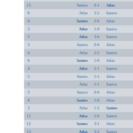
15
Santos
0-1
Atlas
8
Atlas
2-2
Santos
8
Santos
2-0
Atlas
3
Atlas
1-0
Santos
5
Atlas
3-0
Santos
3
Santos
0-0
Atlas
4
Atlas
2-2
Santos
6
Santos
1-0
Atlas
4
Atlas
2-1
Santos
5
Santos
1-1
Atlas
5
Atlas
1-1
Santos
5
Santos
0-0
Atlas
8
Santos
1-0
Atlas
3
Atlas
1-2
Santos
12
Atlas
1-0
Santos
12
Santos
3-1
Atlas
13
Atlas
3-2
Santos