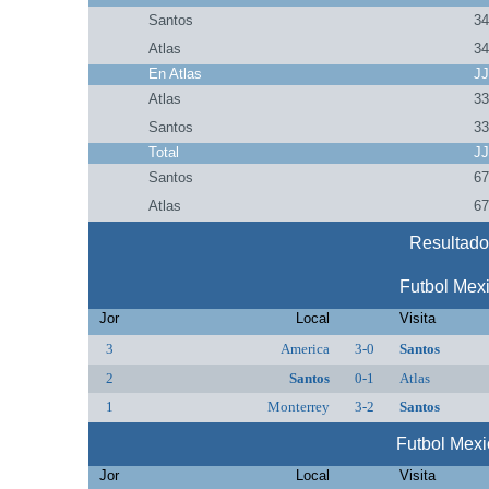
Santos
3
Atlas
3
En Atlas
J
Atlas
3
Santos
3
Total
J
Santos
6
Atlas
6
Resultado
Futbol Mex
Jor
Local
Visita
3
America
3-0
Santos
2
Santos
0-1
Atlas
1
Monterrey
3-2
Santos
Futbol Mex
Jor
Local
Visita