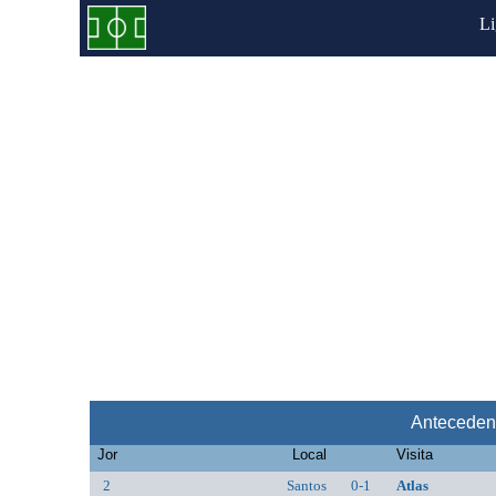
L
Antecedent
Jor
Local
Visita
2
Santos
0-1
Atlas