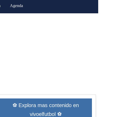
a
Agenda
⚽ Explora mas contenido en
vivoelfutbol ⚽