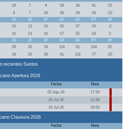
4
18
7
9
59
36
61
23
4
9
7
18
36
59
34
-23
J
JG
JE
JP
GF
GC
PT
Df
3
10
13
10
55
57
43
-2
3
10
13
10
57
55
43
2
J
JG
JE
JP
GF
GC
PT
Df
7
28
20
19
116
91
104
25
7
19
20
28
91
116
77
-25
s recientes Santos
icano Apertura 2026
Fecha
Hora
02.Ago.26
17:00
25.Jul.26
21:00
18.Jul.26
19:00
icano Clausura 2026
Fecha
Hora