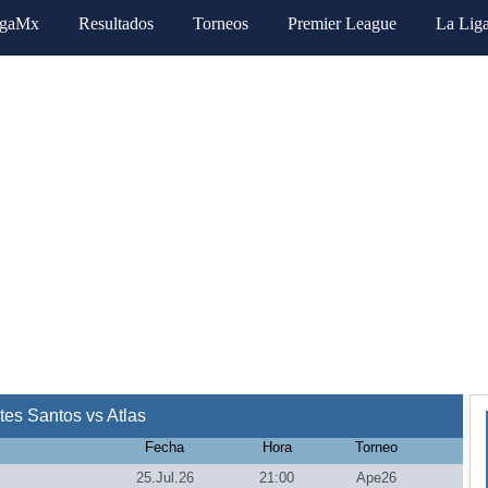
igaMx
Resultados
Torneos
Premier League
La Lig
es Santos vs Atlas
Fecha
Hora
Torneo
25.Jul.26
21:00
Ape26