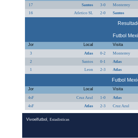
17
Santos
3-0
Monterrey
16
Atletico SL
2-0
Santos
Resultado
Futbol Mex
Jor
Local
Visita
3
Atlas
0-2
Monterrey
2
Santos
0-1
Atlas
1
Leon
2-3
Atlas
Futbol Mex
Jor
Local
Visita
4sF
Cruz Azul
1-0
Atlas
4sF
Atlas
2-3
Cruz Azul
Vivoelfutbol,
Estadisticas