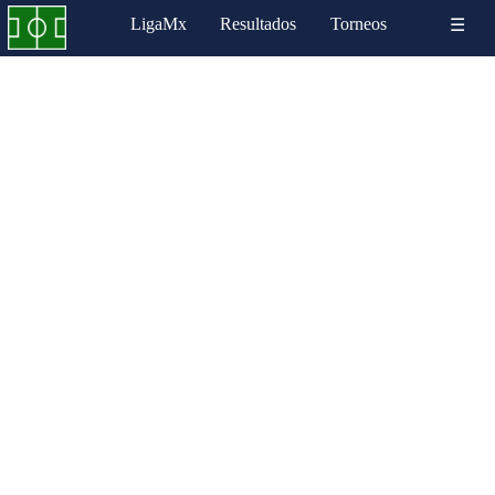
LigaMx
Resultados
Torneos
☰