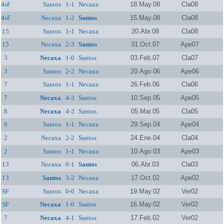
4sF
Santos
1-1
Necaxa
18.May.08
Cla08
4sF
Necaxa
1-2
Santos
15.May.08
Cla08
15
Santos
1-1
Necaxa
20.Abr.08
Cla08
15
Necaxa
2-3
Santos
31.Oct.07
Ape07
3
Necaxa
1-0
Santos
03.Feb.07
Cla07
3
Santos
2-2
Necaxa
20.Ago.06
Ape06
7
Santos
1-1
Necaxa
26.Feb.06
Cla06
7
Necaxa
4-3
Santos
10.Sep.05
Ape05
8
Necaxa
4-2
Santos
05.Mar.05
Cla05
8
Santos
1-1
Necaxa
29.Sep.04
Ape04
2
Necaxa
2-2
Santos
24.Ene.04
Cla04
2
Santos
1-1
Necaxa
10.Ago.03
Ape03
13
Necaxa
0-1
Santos
06.Abr.03
Cla03
13
Santos
3-2
Necaxa
17.Oct.02
Ape02
SF
Santos
0-0
Necaxa
19.May.02
Ver02
SF
Necaxa
1-0
Santos
16.May.02
Ver02
7
Necaxa
4-1
Santos
17.Feb.02
Ver02