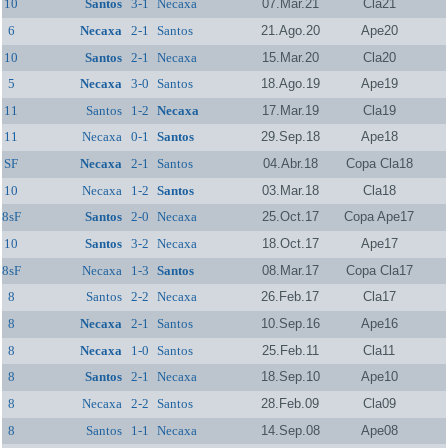
10
Santos
3-1
Necaxa
07.Mar.21
Cla21
6
Necaxa
2-1
Santos
21.Ago.20
Ape20
10
Santos
2-1
Necaxa
15.Mar.20
Cla20
5
Necaxa
3-0
Santos
18.Ago.19
Ape19
11
Santos
1-2
Necaxa
17.Mar.19
Cla19
11
Necaxa
0-1
Santos
29.Sep.18
Ape18
SF
Necaxa
2-1
Santos
04.Abr.18
Copa Cla18
10
Necaxa
1-2
Santos
03.Mar.18
Cla18
8sF
Santos
2-0
Necaxa
25.Oct.17
Copa Ape17
10
Santos
3-2
Necaxa
18.Oct.17
Ape17
8sF
Necaxa
1-3
Santos
08.Mar.17
Copa Cla17
8
Santos
2-2
Necaxa
26.Feb.17
Cla17
8
Necaxa
2-1
Santos
10.Sep.16
Ape16
8
Necaxa
1-0
Santos
25.Feb.11
Cla11
8
Santos
2-1
Necaxa
18.Sep.10
Ape10
8
Necaxa
2-2
Santos
28.Feb.09
Cla09
8
Santos
1-1
Necaxa
14.Sep.08
Ape08