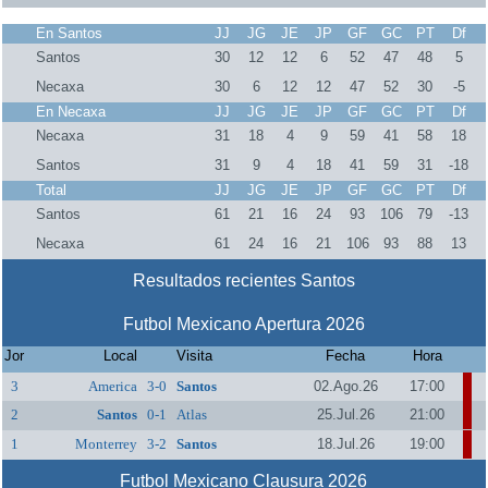
En Santos
JJ
JG
JE
JP
GF
GC
PT
Df
Santos
30
12
12
6
52
47
48
5
Necaxa
30
6
12
12
47
52
30
-5
En Necaxa
JJ
JG
JE
JP
GF
GC
PT
Df
Necaxa
31
18
4
9
59
41
58
18
Santos
31
9
4
18
41
59
31
-18
Total
JJ
JG
JE
JP
GF
GC
PT
Df
Santos
61
21
16
24
93
106
79
-13
Necaxa
61
24
16
21
106
93
88
13
Resultados recientes Santos
Futbol Mexicano Apertura 2026
Jor
Local
Visita
Fecha
Hora
3
America
3-0
Santos
02.Ago.26
17:00
2
Santos
0-1
Atlas
25.Jul.26
21:00
1
Monterrey
3-2
Santos
18.Jul.26
19:00
Futbol Mexicano Clausura 2026