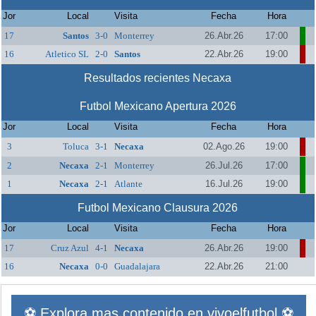
Jor
Local
Visita
Fecha
Hora
17
Santos
3-0
Monterrey
26.Abr.26
17:00
16
Atletico SL
2-0
Santos
22.Abr.26
19:00
Resultados recientes Necaxa
Futbol Mexicano Apertura 2026
Jor
Local
Visita
Fecha
Hora
3
Toluca
3-1
Necaxa
02.Ago.26
19:00
2
Necaxa
2-1
Monterrey
26.Jul.26
17:00
1
Necaxa
2-1
Atlante
16.Jul.26
19:00
Futbol Mexicano Clausura 2026
Jor
Local
Visita
Fecha
Hora
17
Cruz Azul
4-1
Necaxa
26.Abr.26
19:00
16
Necaxa
0-0
Guadalajara
22.Abr.26
21:00
⚽ Explora mas contenido en vivoelfutbol ⚽