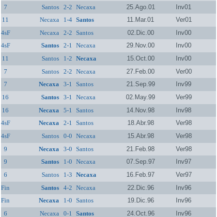
7
Santos
2-2
Necaxa
25.Ago.01
Inv01
11
Necaxa
1-4
Santos
11.Mar.01
Ver01
4sF
Necaxa
2-2
Santos
02.Dic.00
Inv00
4sF
Santos
2-1
Necaxa
29.Nov.00
Inv00
11
Santos
1-2
Necaxa
15.Oct.00
Inv00
7
Santos
2-2
Necaxa
27.Feb.00
Ver00
7
Necaxa
3-1
Santos
21.Sep.99
Inv99
16
Santos
3-1
Necaxa
02.May.99
Ver99
16
Necaxa
5-1
Santos
14.Nov.98
Inv98
4sF
Necaxa
2-1
Santos
18.Abr.98
Ver98
4sF
Santos
0-0
Necaxa
15.Abr.98
Ver98
9
Necaxa
3-0
Santos
21.Feb.98
Ver98
9
Santos
1-0
Necaxa
07.Sep.97
Inv97
6
Santos
1-3
Necaxa
16.Feb.97
Ver97
Fin
Santos
4-2
Necaxa
22.Dic.96
Inv96
Fin
Necaxa
1-0
Santos
19.Dic.96
Inv96
6
Necaxa
0-1
Santos
24.Oct.96
Inv96