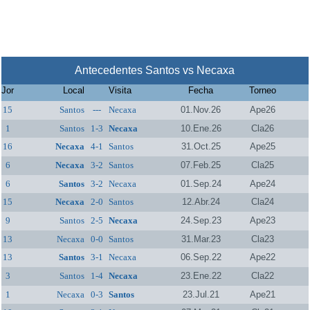
Antecedentes Santos vs Necaxa
Jor
Local
Visita
Fecha
Torneo
15
Santos
---
Necaxa
01.Nov.26
Ape26
1
Santos
1-3
Necaxa
10.Ene.26
Cla26
16
Necaxa
4-1
Santos
31.Oct.25
Ape25
6
Necaxa
3-2
Santos
07.Feb.25
Cla25
6
Santos
3-2
Necaxa
01.Sep.24
Ape24
15
Necaxa
2-0
Santos
12.Abr.24
Cla24
9
Santos
2-5
Necaxa
24.Sep.23
Ape23
13
Necaxa
0-0
Santos
31.Mar.23
Cla23
13
Santos
3-1
Necaxa
06.Sep.22
Ape22
3
Santos
1-4
Necaxa
23.Ene.22
Cla22
1
Necaxa
0-3
Santos
23.Jul.21
Ape21