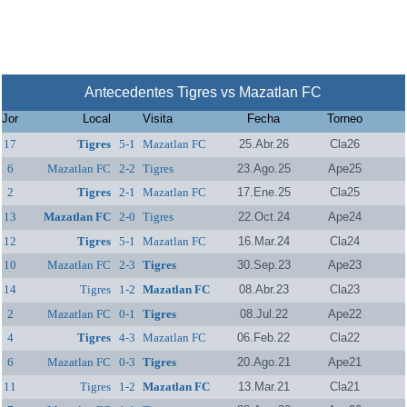
Antecedentes Tigres vs Mazatlan FC
Jor
Local
Visita
Fecha
Torneo
17
Tigres
5-1
Mazatlan FC
25.Abr.26
Cla26
6
Mazatlan FC
2-2
Tigres
23.Ago.25
Ape25
2
Tigres
2-1
Mazatlan FC
17.Ene.25
Cla25
13
Mazatlan FC
2-0
Tigres
22.Oct.24
Ape24
12
Tigres
5-1
Mazatlan FC
16.Mar.24
Cla24
10
Mazatlan FC
2-3
Tigres
30.Sep.23
Ape23
14
Tigres
1-2
Mazatlan FC
08.Abr.23
Cla23
2
Mazatlan FC
0-1
Tigres
08.Jul.22
Ape22
4
Tigres
4-3
Mazatlan FC
06.Feb.22
Cla22
6
Mazatlan FC
0-3
Tigres
20.Ago.21
Ape21
11
Tigres
1-2
Mazatlan FC
13.Mar.21
Cla21