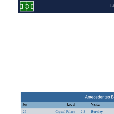
L
Antecedentes Bu
Jor
Local
Visita
26
Crystal Palace
2-3
Burnley