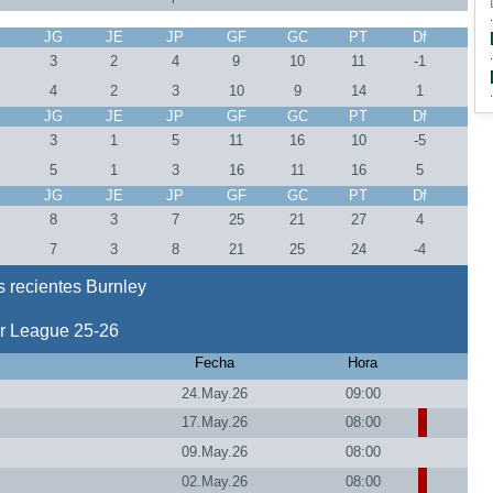
J
JG
JE
JP
GF
GC
PT
Df
3
2
4
9
10
11
-1
4
2
3
10
9
14
1
J
JG
JE
JP
GF
GC
PT
Df
3
1
5
11
16
10
-5
5
1
3
16
11
16
5
J
JG
JE
JP
GF
GC
PT
Df
8
8
3
7
25
21
27
4
8
7
3
8
21
25
24
-4
 recientes Burnley
r League 25-26
Fecha
Hora
24.May.26
09:00
17.May.26
08:00
09.May.26
08:00
02.May.26
08:00