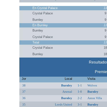
En Crystal Palace
J
Crystal Palace
9
Burnley
9
En Burnley
J
Burnley
9
Crystal Palace
9
Total
J
Crystal Palace
1
Burnley
1
Resultados
Premie
Jor
Local
Visita
38
Burnley
1-1
Wolves
37
Arsenal
1-0
Burnley
36
Burnley
2-2
Aston Villa
35
Leeds United
3-1
Burnley