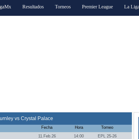
igaMx
Resultados
Torneos
Premier League
La Lig
rnley vs Crystal Palace
Fecha
Hora
Torneo
11.Feb.26
14:00
EPL 25-26