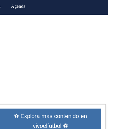
a
Agenda
⚽ Explora mas contenido en
vivoelfutbol ⚽