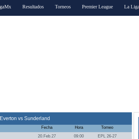
igaMx
Resultados
Torneos
Premier League
La Lig
Everton vs Sunderland
Fecha
Hora
Torneo
20.Feb.27
09:00
EPL 26-27