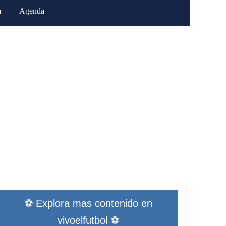
a
Agenda
⚽ Explora mas contenido en
vivoelfutbol ⚽