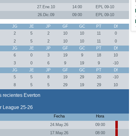
27.Ene.10
14:00
EPL 09-10
26.Dic.09
09:00
EPL 09-10
J
JG
JE
JP
GF
GC
PT
Df
2
5
2
10
10
11
0
2
5
2
10
10
11
0
J
JG
JE
JP
GF
GC
PT
Df
6
0
3
19
9
18
10
3
0
6
9
19
9
-10
J
JG
JE
JP
GF
GC
PT
Df
8
5
5
8
19
29
20
-10
8
8
5
5
29
19
29
10
 recientes Everton
r League 25-26
Fecha
Hora
24.May.26
09:00
17.May.26
08:00