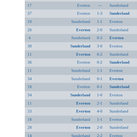
17
Everton
---
Sunderland
37
Everton
1-3
Sunderland
10
Sunderland
1-1
Everton
26
Everton
2-0
Sunderland
4
Sunderland
0-3
Everton
30
Sunderland
3-0
Everton
11
Everton
6-2
Sunderland
36
Everton
0-2
Sunderland
11
Sunderland
1-1
Everton
34
Sunderland
0-1
Everton
18
Everton
0-1
Sunderland
34
Sunderland
1-0
Everton
11
Everton
2-1
Sunderland
33
Everton
4-0
Sunderland
18
Sunderland
1-1
Everton
28
Everton
2-0
Sunderland
14
Sunderland
2-2
Everton