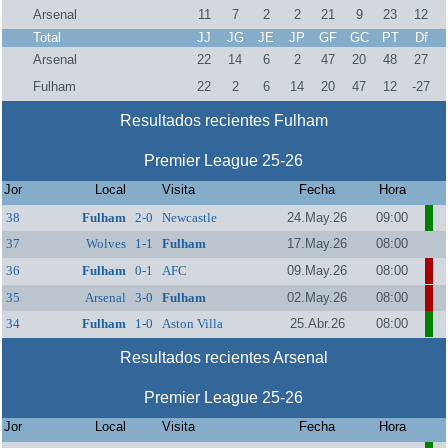
Arsenal
11
7
2
2
21
9
23
12
Total
JJ
JG
JE
JP
GF
GC
PT
Df
Arsenal
22
14
6
2
47
20
48
27
Fulham
22
2
6
14
20
47
12
-27
Resultados recientes Fulham
Premier League 25-26
Jor
Local
Visita
Fecha
Hora
38
Fulham
2-0
Newcastle
24.May.26
09:00
37
Wolves
1-1
Fulham
17.May.26
08:00
36
Fulham
0-1
AFC
09.May.26
08:00
Bournemouth
35
Arsenal
3-0
Fulham
02.May.26
08:00
34
Fulham
1-0
Aston Villa
25.Abr.26
08:00
Resultados recientes Arsenal
Premier League 25-26
Jor
Local
Visita
Fecha
Hora