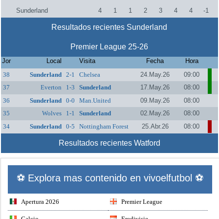
Sunderland
4
1
1
2
3
4
4
-1
Resultados recientes Sunderland
Premier League 25-26
Jor
Local
Visita
Fecha
Hora
38
Sunderland
2-1
Chelsea
24.May.26
09:00
37
Everton
1-3
Sunderland
17.May.26
08:00
36
Sunderland
0-0
Man.United
09.May.26
08:00
35
Wolves
1-1
Sunderland
02.May.26
08:00
34
Sunderland
0-5
Nottingham Forest
25.Abr.26
08:00
Resultados recientes Watford
⚽ Explora mas contenido en vivoelfutbol ⚽
Apertura 2026
Premier League
Calcio
Eredivisie