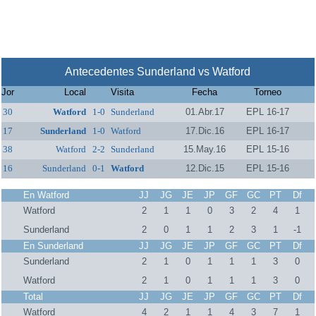
Antecedentes Sunderland vs Watford
Jor
Local
Visita
Fecha
Torneo
30
Watford
1-0
Sunderland
01.Abr.17
EPL 16-17
17
Sunderland
1-0
Watford
17.Dic.16
EPL 16-17
38
Watford
2-2
Sunderland
15.May.16
EPL 15-16
16
Sunderland
0-1
Watford
12.Dic.15
EPL 15-16
En Watford
JJ
JG
JE
JP
GF
GC
PT
Df
Watford
2
1
1
0
3
2
4
1
Sunderland
2
0
1
1
2
3
1
-1
En Sunderland
JJ
JG
JE
JP
GF
GC
PT
Df
Sunderland
2
1
0
1
1
1
3
0
Watford
2
1
0
1
1
1
3
0
Total
JJ
JG
JE
JP
GF
GC
PT
Df
Watford
4
2
1
1
4
3
7
1