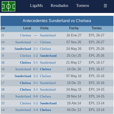
LigaMx
Resultados
Torneos
☰
Antecedentes Sunderland vs Chelsea
Jor
Local
Visita
Fecha
Torneo
21
Chelsea
---
Sunderland
16.Ene.27
EPL 26-27
10
Sunderland
---
Chelsea
07.Nov.26
EPL 26-27
38
Sunderland
2-1
Chelsea
24.May.26
EPL 25-26
9
Chelsea
1-2
Sunderland
25.Oct.25
EPL 25-26
38
Chelsea
5-1
Sunderland
21.May.17
EPL 16-17
16
Sunderland
0-1
Chelsea
14.Dic.16
EPL 16-17
37
Sunderland
3-2
Chelsea
07.May.16
EPL 15-16
17
Chelsea
3-1
Sunderland
19.Dic.15
EPL 15-16
38
Chelsea
3-1
Sunderland
24.May.15
EPL 14-15
13
Sunderland
0-0
Chelsea
29.Nov.14
EPL 14-15
35
Chelsea
1-2
Sunderland
19.Abr.14
EPL 13-14
14
Sunderland
3-4
Chelsea
04.Dic.13
EPL 13-14