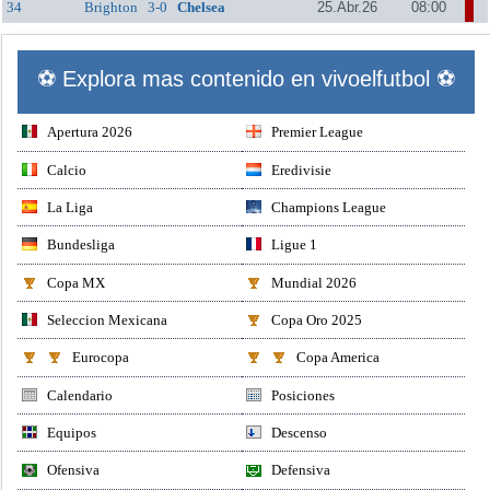
34
Brighton
3-0
Chelsea
25.Abr.26
08:00
⚽ Explora mas contenido en vivoelfutbol ⚽
Apertura 2026
Premier League
Calcio
Eredivisie
La Liga
Champions League
Bundesliga
Ligue 1
Copa MX
Mundial 2026
Seleccion Mexicana
Copa Oro 2025
Eurocopa
Copa America
Calendario
Posiciones
Equipos
Descenso
Ofensiva
Defensiva