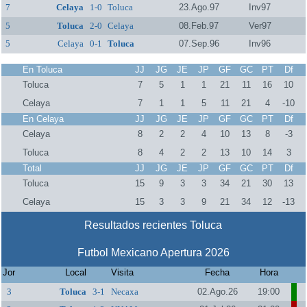
7
Celaya
1-0
Toluca
23.Ago.97
Inv97
5
Toluca
2-0
Celaya
08.Feb.97
Ver97
5
Celaya
0-1
Toluca
07.Sep.96
Inv96
En Toluca
JJ
JG
JE
JP
GF
GC
PT
Df
Toluca
7
5
1
1
21
11
16
10
Celaya
7
1
1
5
11
21
4
-10
En Celaya
JJ
JG
JE
JP
GF
GC
PT
Df
Celaya
8
2
2
4
10
13
8
-3
Toluca
8
4
2
2
13
10
14
3
Total
JJ
JG
JE
JP
GF
GC
PT
Df
Toluca
15
9
3
3
34
21
30
13
Celaya
15
3
3
9
21
34
12
-13
Resultados recientes Toluca
Futbol Mexicano Apertura 2026
Jor
Local
Visita
Fecha
Hora
3
Toluca
3-1
Necaxa
02.Ago.26
19:00