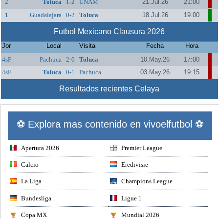
2
Toluca
1-2
UNAM
21.Jul.26
21:00
1
Guadalajara
0-2
Toluca
18.Jul.26
19:00
Futbol Mexicano Clausura 2026
Jor
Local
Visita
Fecha
Hora
4sF
Pachuca
2-0
Toluca
10.May.26
17:00
4sF
Toluca
0-1
Pachuca
03.May.26
19:15
Resultados recientes Celaya
⚽ Explora mas contenido en vivoelfutbol ⚽
Apertura 2026
Premier League
Calcio
Eredivisie
La Liga
Champions League
Bundesliga
Ligue 1
Copa MX
Mundial 2026