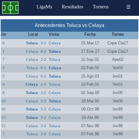
LigaMx
Resultados
Torneos
☰
Antecedentes Toluca vs Celaya
Jor
Local
Visita
Fecha
Torneo
6
Toluca
3-1
Celaya
01.Mar.17
Copa Cla17
1
Celaya
0-2
Toluca
17.Ene.17
Copa Cla17
7
Celaya
2-2
Toluca
11.Sep.02
Ape02
5
Toluca
0-1
Celaya
02.Feb.02
Ver02
5
Celaya
0-1
Toluca
15.Ago.01
Inv01
6
Celaya
2-1
Toluca
10.Feb.01
Ver01
6
Toluca
3-2
Celaya
02.Sep.00
Inv00
10
Celaya
2-3
Toluca
18.Mar.00
Ver00
10
Toluca
5-2
Celaya
09.Oct.99
Inv99
15
Toluca
5-2
Celaya
24.Abr.99
Ver99
15
Celaya
3-3
Toluca
07.Nov.98
Inv98
7
Toluca
3-3
Celaya
07.Feb.98
Ver98