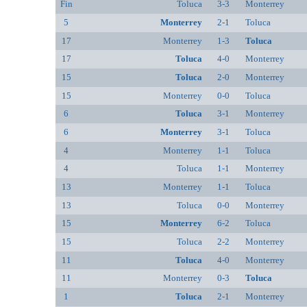
Fin
Toluca
3-3
Monterrey
5
Monterrey
2-1
Toluca
17
Monterrey
1-3
Toluca
17
Toluca
4-0
Monterrey
15
Toluca
2-0
Monterrey
15
Monterrey
0-0
Toluca
6
Toluca
3-1
Monterrey
6
Monterrey
3-1
Toluca
4
Monterrey
1-1
Toluca
4
Toluca
1-1
Monterrey
13
Monterrey
1-1
Toluca
13
Toluca
0-0
Monterrey
15
Monterrey
6-2
Toluca
15
Toluca
2-2
Monterrey
11
Toluca
4-0
Monterrey
11
Monterrey
0-3
Toluca
1
Toluca
2-1
Monterrey