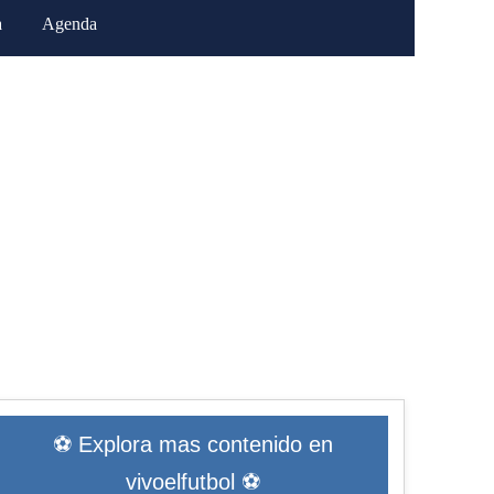
a
Agenda
⚽ Explora mas contenido en
vivoelfutbol ⚽