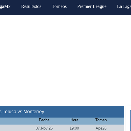
igaMx
Resultados
Torneos
Premier League
La Lig
 Toluca vs Monterrey
Fecha
Hora
Torneo
07.Nov.26
19:00
Ape26