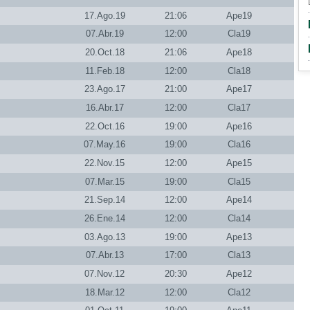
17.Ago.19
21:06
Ape19
07.Abr.19
12:00
Cla19
20.Oct.18
21:06
Ape18
11.Feb.18
12:00
Cla18
23.Ago.17
21:00
Ape17
16.Abr.17
12:00
Cla17
22.Oct.16
19:00
Ape16
07.May.16
19:00
Cla16
22.Nov.15
12:00
Ape15
07.Mar.15
19:00
Cla15
21.Sep.14
12:00
Ape14
26.Ene.14
12:00
Cla14
03.Ago.13
19:00
Ape13
07.Abr.13
17:00
Cla13
07.Nov.12
20:30
Ape12
18.Mar.12
12:00
Cla12