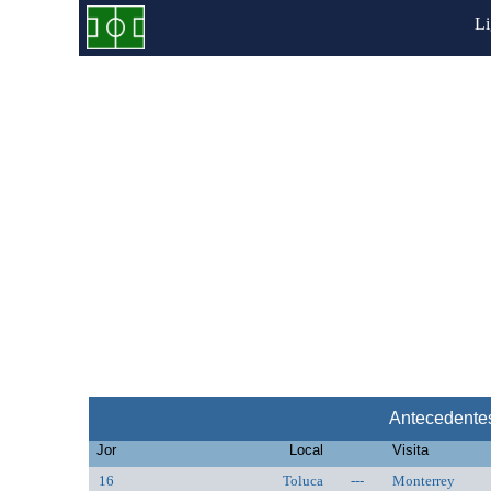
L
Antecedentes
Jor
Local
Visita
16
Toluca
---
Monterrey