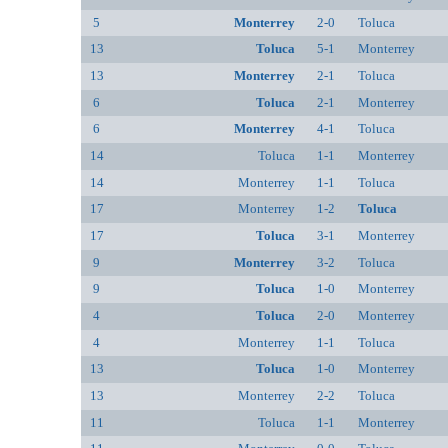
5
Monterrey
2-0
Toluca
13
Toluca
5-1
Monterrey
13
Monterrey
2-1
Toluca
6
Toluca
2-1
Monterrey
6
Monterrey
4-1
Toluca
14
Toluca
1-1
Monterrey
14
Monterrey
1-1
Toluca
17
Monterrey
1-2
Toluca
17
Toluca
3-1
Monterrey
9
Monterrey
3-2
Toluca
9
Toluca
1-0
Monterrey
4
Toluca
2-0
Monterrey
4
Monterrey
1-1
Toluca
13
Toluca
1-0
Monterrey
13
Monterrey
2-2
Toluca
11
Toluca
1-1
Monterrey