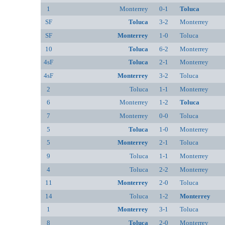
1
Monterrey
0-1
Toluca
SF
Toluca
3-2
Monterrey
SF
Monterrey
1-0
Toluca
10
Toluca
6-2
Monterrey
4sF
Toluca
2-1
Monterrey
4sF
Monterrey
3-2
Toluca
2
Toluca
1-1
Monterrey
6
Monterrey
1-2
Toluca
7
Monterrey
0-0
Toluca
5
Toluca
1-0
Monterrey
5
Monterrey
2-1
Toluca
9
Toluca
1-1
Monterrey
4
Toluca
2-2
Monterrey
11
Monterrey
2-0
Toluca
14
Toluca
1-2
Monterrey
1
Monterrey
3-1
Toluca
8
Toluca
2-0
Monterrey