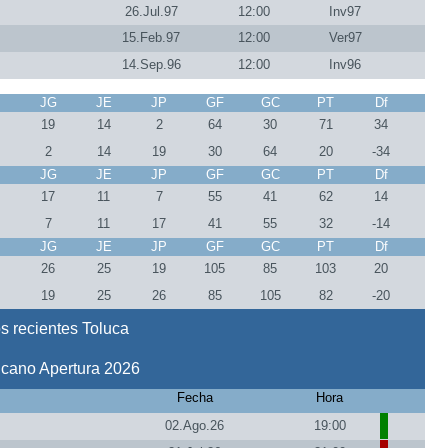
26.Jul.97
12:00
Inv97
15.Feb.97
12:00
Ver97
14.Sep.96
12:00
Inv96
J
JG
JE
JP
GF
GC
PT
Df
5
19
14
2
64
30
71
34
5
2
14
19
30
64
20
-34
J
JG
JE
JP
GF
GC
PT
Df
5
17
11
7
55
41
62
14
5
7
11
17
41
55
32
-14
J
JG
JE
JP
GF
GC
PT
Df
0
26
25
19
105
85
103
20
0
19
25
26
85
105
82
-20
s recientes Toluca
icano Apertura 2026
Fecha
Hora
02.Ago.26
19:00