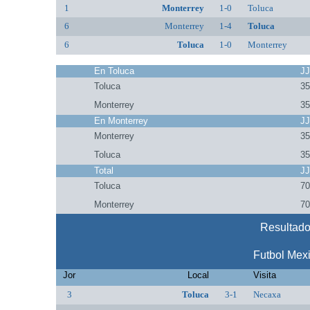
1
Monterrey
1-0
Toluca
6
Monterrey
1-4
Toluca
6
Toluca
1-0
Monterrey
En Toluca
J
Toluca
3
Monterrey
3
En Monterrey
J
Monterrey
3
Toluca
3
Total
J
Toluca
7
Monterrey
7
Resultado
Futbol Mex
Jor
Local
Visita
3
Toluca
3-1
Necaxa