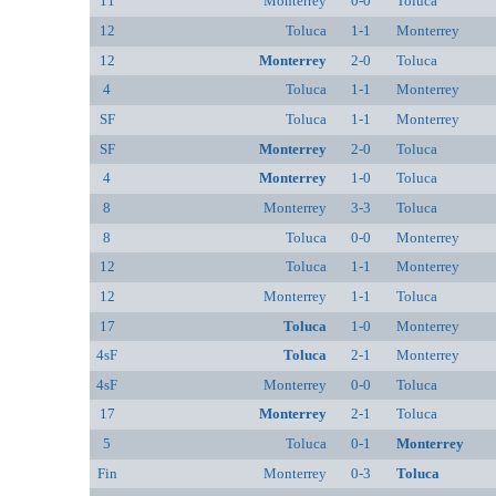
11
Monterrey
0-0
Toluca
12
Toluca
1-1
Monterrey
12
Monterrey
2-0
Toluca
4
Toluca
1-1
Monterrey
SF
Toluca
1-1
Monterrey
SF
Monterrey
2-0
Toluca
4
Monterrey
1-0
Toluca
8
Monterrey
3-3
Toluca
8
Toluca
0-0
Monterrey
12
Toluca
1-1
Monterrey
12
Monterrey
1-1
Toluca
17
Toluca
1-0
Monterrey
4sF
Toluca
2-1
Monterrey
4sF
Monterrey
0-0
Toluca
17
Monterrey
2-1
Toluca
5
Toluca
0-1
Monterrey
Fin
Monterrey
0-3
Toluca