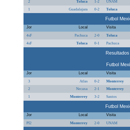
2
Toluca
1-2
UNAM
1
Guadalajara
0-2
Toluca
Futbol Mex
Jor
Local
Visita
4sF
Pachuca
2-0
Toluca
4sF
Toluca
0-1
Pachuca
Resultados 
Futbol Mex
Jor
Local
Visita
3
Atlas
0-2
Monterrey
2
Necaxa
2-1
Monterrey
1
Monterrey
3-2
Santos
Futbol Mex
Jor
Local
Visita
PI2
Monterrey
2-0
UNAM