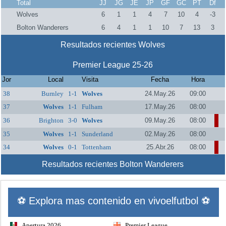
Total
JJ
JG
JE
JP
GF
GC
PT
Df
Wolves
6
1
1
4
7
10
4
-3
Bolton Wanderers
6
4
1
1
10
7
13
3
Resultados recientes Wolves
Premier League 25-26
Jor
Local
Visita
Fecha
Hora
38
Burnley
1-1
Wolves
24.May.26
09:00
37
Wolves
1-1
Fulham
17.May.26
08:00
36
Brighton
3-0
Wolves
09.May.26
08:00
35
Wolves
1-1
Sunderland
02.May.26
08:00
34
Wolves
0-1
Tottenham
25.Abr.26
08:00
Hotspur
Resultados recientes Bolton Wanderers
⚽ Explora mas contenido en vivoelfutbol ⚽
Apertura 2026
Premier League