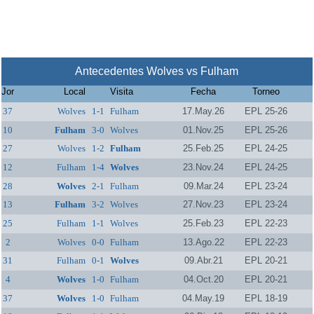
Antecedentes Wolves vs Fulham
Jor
Local
Visita
Fecha
Torneo
37
Wolves
1-1
Fulham
17.May.26
EPL 25-26
10
Fulham
3-0
Wolves
01.Nov.25
EPL 25-26
27
Wolves
1-2
Fulham
25.Feb.25
EPL 24-25
12
Fulham
1-4
Wolves
23.Nov.24
EPL 24-25
28
Wolves
2-1
Fulham
09.Mar.24
EPL 23-24
13
Fulham
3-2
Wolves
27.Nov.23
EPL 23-24
25
Fulham
1-1
Wolves
25.Feb.23
EPL 22-23
2
Wolves
0-0
Fulham
13.Ago.22
EPL 22-23
31
Fulham
0-1
Wolves
09.Abr.21
EPL 20-21
4
Wolves
1-0
Fulham
04.Oct.20
EPL 20-21
37
Wolves
1-0
Fulham
04.May.19
EPL 18-19