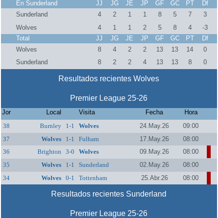
En Sunderland
JJ
JG
JE
JP
GF
GC
PT
Df
Sunderland
4
2
1
1
8
5
7
3
Wolves
4
1
1
2
5
8
4
-3
Total
JJ
JG
JE
JP
GF
GC
PT
Df
Wolves
8
4
2
2
13
13
14
0
Sunderland
8
2
2
4
13
13
8
0
Resultados recientes Wolves
Premier League 25-26
Jor
Local
Visita
Fecha
Hora
38
Burnley
1-1
Wolves
24.May.26
09:00
37
Wolves
1-1
Fulham
17.May.26
08:00
36
Brighton
3-0
Wolves
09.May.26
08:00
35
Wolves
1-1
Sunderland
02.May.26
08:00
34
Wolves
0-1
Tottenham
25.Abr.26
08:00
Hotspur
Resultados recientes Sunderland
Premier League 25-26