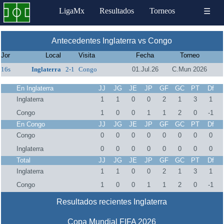
LigaMx
Resultados
Torneos
☰
Antecedentes Inglaterra vs Congo
Jor
Local
Visita
Fecha
Torneo
16s
Inglaterra
2-1
Congo
01.Jul.26
C.Mun 2026
En Inglaterra
JJ
JG
JE
JP
GF
GC
PT
Df
Inglaterra
1
1
0
0
2
1
3
1
Congo
1
0
0
1
1
2
0
-1
En Congo
JJ
JG
JE
JP
GF
GC
PT
Df
Congo
0
0
0
0
0
0
0
0
Inglaterra
0
0
0
0
0
0
0
0
Total
JJ
JG
JE
JP
GF
GC
PT
Df
Inglaterra
1
1
0
0
2
1
3
1
Congo
1
0
0
1
1
2
0
-1
Resultados recientes Inglaterra
Copa Mundial FIFA 2026