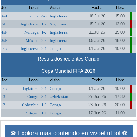
Jor
Local
Visita
Fecha
Hora
3y4
Francia
4-6
Inglaterra
18.Jul.26
15:00
SF
Inglaterra
1-2
Argentina
15.Jul.26
13:00
4sF
Noruega
1-2
Inglaterra
11.Jul.26
15:00
8sF
México
2-3
Inglaterra
05.Jul.26
18:00
16s
Inglaterra
2-1
Congo
01.Jul.26
10:00
Resultados recientes Congo
Copa Mundial FIFA 2026
Jor
Local
Visita
Fecha
Hora
16s
Inglaterra
2-1
Congo
01.Jul.26
10:00
3
Congo
3-1
Uzbekistán
27.Jun.26
17:30
2
Colombia
1-0
Congo
23.Jun.26
20:00
1
Portugal
1-1
Congo
17.Jun.26
11:00
⚽ Explora mas contenido en vivoelfutbol ⚽