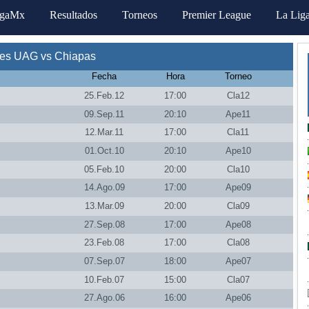
igaMx
Resultados
Torneos
Premier League
La Lig
tes UAG vs Chiapas
Fecha
Hora
Torneo
25.Feb.12
17:00
Cla12
09.Sep.11
20:10
Ape11
12.Mar.11
17:00
Cla11
01.Oct.10
20:10
Ape10
05.Feb.10
20:00
Cla10
14.Ago.09
17:00
Ape09
13.Mar.09
20:00
Cla09
27.Sep.08
17:00
Ape08
23.Feb.08
17:00
Cla08
07.Sep.07
18:00
Ape07
10.Feb.07
15:00
Cla07
27.Ago.06
16:00
Ape06