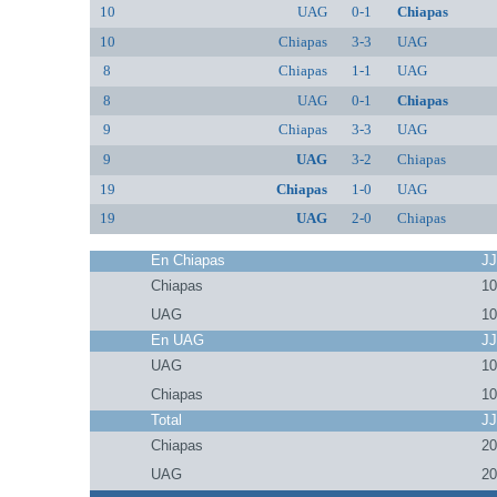
10
UAG
0-1
Chiapas
10
Chiapas
3-3
UAG
8
Chiapas
1-1
UAG
8
UAG
0-1
Chiapas
9
Chiapas
3-3
UAG
9
UAG
3-2
Chiapas
19
Chiapas
1-0
UAG
19
UAG
2-0
Chiapas
En Chiapas
J
Chiapas
1
UAG
1
En UAG
J
UAG
1
Chiapas
1
Total
J
Chiapas
2
UAG
2