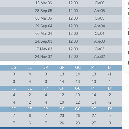
15.Mar.06
12:00
Cla06
28.Sep.05
12:00
Ape05
05.Mar.05
12:00
Cla05
29.Sep.04
12:00
Ape04
06.Mar.04
12:00
Cla04
24.Sep.03
12:00
Ape03
17.May.03
12:00
Cla03
24.Nov.02
12:00
Ape02
J
JG
JE
JP
GF
GC
PT
Df
0
3
4
3
13
14
13
-1
0
3
4
3
14
13
13
1
J
JG
JE
JP
GF
GC
PT
Df
0
4
2
4
12
10
14
2
0
4
2
4
10
12
14
-2
J
JG
JE
JP
GF
GC
PT
Df
0
7
6
7
23
26
27
-3
0
7
6
7
26
23
27
3