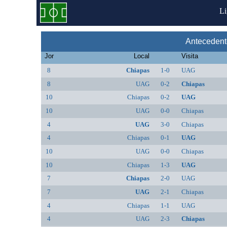
L
Anteceden
Jor
Local
Visita
8
Chiapas
1-0
UAG
8
UAG
0-2
Chiapas
10
Chiapas
0-2
UAG
10
UAG
0-0
Chiapas
4
UAG
3-0
Chiapas
4
Chiapas
0-1
UAG
10
UAG
0-0
Chiapas
10
Chiapas
1-3
UAG
7
Chiapas
2-0
UAG
7
UAG
2-1
Chiapas
4
Chiapas
1-1
UAG
4
UAG
2-3
Chiapas