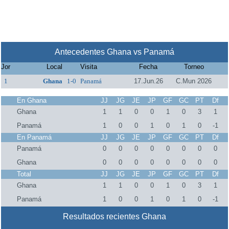
Antecedentes Ghana vs Panamá
Jor
Local
Visita
Fecha
Torneo
1
Ghana
1-0
Panamá
17.Jun.26
C.Mun 2026
En Ghana
JJ
JG
JE
JP
GF
GC
PT
Df
Ghana
1
1
0
0
1
0
3
1
Panamá
1
0
0
1
0
1
0
-1
En Panamá
JJ
JG
JE
JP
GF
GC
PT
Df
Panamá
0
0
0
0
0
0
0
0
Ghana
0
0
0
0
0
0
0
0
Total
JJ
JG
JE
JP
GF
GC
PT
Df
Ghana
1
1
0
0
1
0
3
1
Panamá
1
0
0
1
0
1
0
-1
Resultados recientes Ghana