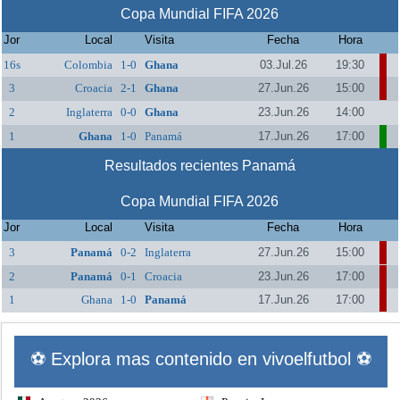
Copa Mundial FIFA 2026
Jor
Local
Visita
Fecha
Hora
16s
Colombia
1-0
Ghana
03.Jul.26
19:30
3
Croacia
2-1
Ghana
27.Jun.26
15:00
2
Inglaterra
0-0
Ghana
23.Jun.26
14:00
1
Ghana
1-0
Panamá
17.Jun.26
17:00
Resultados recientes Panamá
Copa Mundial FIFA 2026
Jor
Local
Visita
Fecha
Hora
3
Panamá
0-2
Inglaterra
27.Jun.26
15:00
2
Panamá
0-1
Croacia
23.Jun.26
17:00
1
Ghana
1-0
Panamá
17.Jun.26
17:00
⚽ Explora mas contenido en vivoelfutbol ⚽