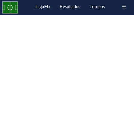
LigaMx
Resultados
Torneos
☰