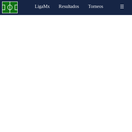
LigaMx
Resultados
Torneos
☰