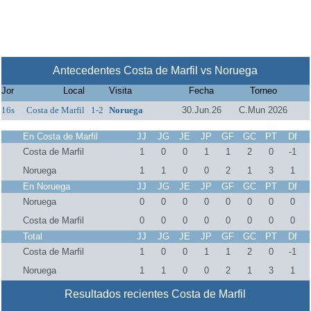
Antecedentes Costa de Marfil vs Noruega
Jor
Local
Visita
Fecha
Torneo
16s
Costa de Marfil
1-2
Noruega
30.Jun.26
C.Mun 2026
En Costa de Marfil
JJ
JG
JE
JP
GF
GC
PT
Df
Costa de Marfil
1
0
0
1
1
2
0
-1
Noruega
1
1
0
0
2
1
3
1
En Noruega
JJ
JG
JE
JP
GF
GC
PT
Df
Noruega
0
0
0
0
0
0
0
0
Costa de Marfil
0
0
0
0
0
0
0
0
Total
JJ
JG
JE
JP
GF
GC
PT
Df
Costa de Marfil
1
0
0
1
1
2
0
-1
Noruega
1
1
0
0
2
1
3
1
Resultados recientes Costa de Marfil