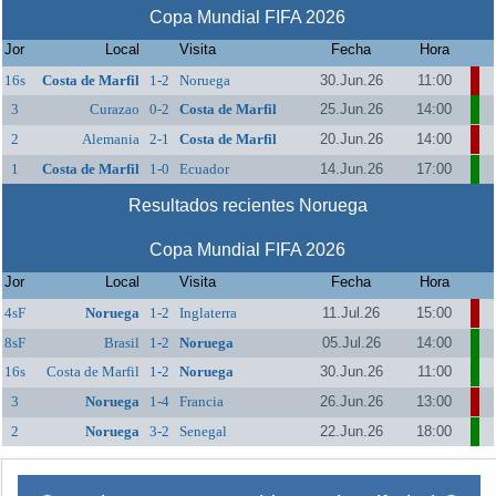
Copa Mundial FIFA 2026
Jor
Local
Visita
Fecha
Hora
16s
Costa de Marfil
1-2
Noruega
30.Jun.26
11:00
3
Curazao
0-2
Costa de Marfil
25.Jun.26
14:00
2
Alemania
2-1
Costa de Marfil
20.Jun.26
14:00
1
Costa de Marfil
1-0
Ecuador
14.Jun.26
17:00
Resultados recientes Noruega
Copa Mundial FIFA 2026
Jor
Local
Visita
Fecha
Hora
4sF
Noruega
1-2
Inglaterra
11.Jul.26
15:00
8sF
Brasil
1-2
Noruega
05.Jul.26
14:00
16s
Costa de Marfil
1-2
Noruega
30.Jun.26
11:00
3
Noruega
1-4
Francia
26.Jun.26
13:00
2
Noruega
3-2
Senegal
22.Jun.26
18:00