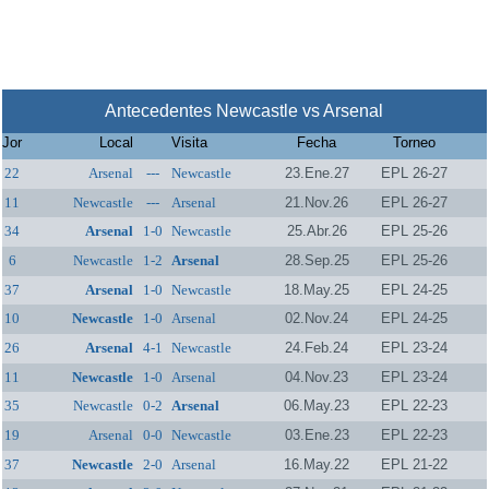
Antecedentes Newcastle vs Arsenal
Jor
Local
Visita
Fecha
Torneo
22
Arsenal
---
Newcastle
23.Ene.27
EPL 26-27
11
Newcastle
---
Arsenal
21.Nov.26
EPL 26-27
34
Arsenal
1-0
Newcastle
25.Abr.26
EPL 25-26
6
Newcastle
1-2
Arsenal
28.Sep.25
EPL 25-26
37
Arsenal
1-0
Newcastle
18.May.25
EPL 24-25
10
Newcastle
1-0
Arsenal
02.Nov.24
EPL 24-25
26
Arsenal
4-1
Newcastle
24.Feb.24
EPL 23-24
11
Newcastle
1-0
Arsenal
04.Nov.23
EPL 23-24
35
Newcastle
0-2
Arsenal
06.May.23
EPL 22-23
19
Arsenal
0-0
Newcastle
03.Ene.23
EPL 22-23
37
Newcastle
2-0
Arsenal
16.May.22
EPL 21-22