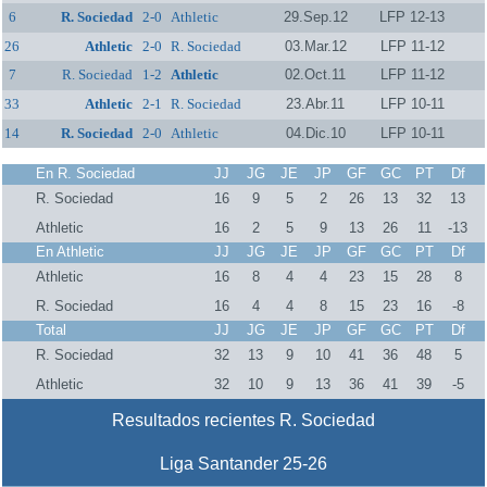
6
R. Sociedad
2-0
Athletic
29.Sep.12
LFP 12-13
26
Athletic
2-0
R. Sociedad
03.Mar.12
LFP 11-12
7
R. Sociedad
1-2
Athletic
02.Oct.11
LFP 11-12
33
Athletic
2-1
R. Sociedad
23.Abr.11
LFP 10-11
14
R. Sociedad
2-0
Athletic
04.Dic.10
LFP 10-11
En R. Sociedad
JJ
JG
JE
JP
GF
GC
PT
Df
R. Sociedad
16
9
5
2
26
13
32
13
Athletic
16
2
5
9
13
26
11
-13
En Athletic
JJ
JG
JE
JP
GF
GC
PT
Df
Athletic
16
8
4
4
23
15
28
8
R. Sociedad
16
4
4
8
15
23
16
-8
Total
JJ
JG
JE
JP
GF
GC
PT
Df
R. Sociedad
32
13
9
10
41
36
48
5
Athletic
32
10
9
13
36
41
39
-5
Resultados recientes R. Sociedad
Liga Santander 25-26