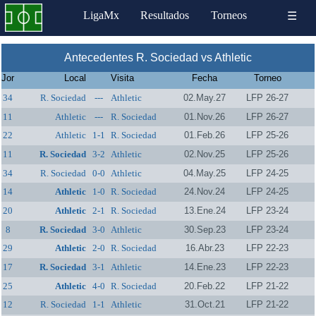
LigaMx
Resultados
Torneos
☰
Antecedentes R. Sociedad vs Athletic
Jor
Local
Visita
Fecha
Torneo
34
R. Sociedad
---
Athletic
02.May.27
LFP 26-27
11
Athletic
---
R. Sociedad
01.Nov.26
LFP 26-27
22
Athletic
1-1
R. Sociedad
01.Feb.26
LFP 25-26
11
R. Sociedad
3-2
Athletic
02.Nov.25
LFP 25-26
34
R. Sociedad
0-0
Athletic
04.May.25
LFP 24-25
14
Athletic
1-0
R. Sociedad
24.Nov.24
LFP 24-25
20
Athletic
2-1
R. Sociedad
13.Ene.24
LFP 23-24
8
R. Sociedad
3-0
Athletic
30.Sep.23
LFP 23-24
29
Athletic
2-0
R. Sociedad
16.Abr.23
LFP 22-23
17
R. Sociedad
3-1
Athletic
14.Ene.23
LFP 22-23
25
Athletic
4-0
R. Sociedad
20.Feb.22
LFP 21-22
12
R. Sociedad
1-1
Athletic
31.Oct.21
LFP 21-22