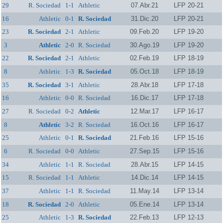
29
R. Sociedad
1-1
Athletic
07.Abr.21
LFP 20-21
16
Athletic
0-1
R. Sociedad
31.Dic.20
LFP 20-21
23
R. Sociedad
2-1
Athletic
09.Feb.20
LFP 19-20
3
Athletic
2-0
R. Sociedad
30.Ago.19
LFP 19-20
22
R. Sociedad
2-1
Athletic
02.Feb.19
LFP 18-19
8
Athletic
1-3
R. Sociedad
05.Oct.18
LFP 18-19
35
R. Sociedad
3-1
Athletic
28.Abr.18
LFP 17-18
16
Athletic
0-0
R. Sociedad
16.Dic.17
LFP 17-18
27
R. Sociedad
0-2
Athletic
12.Mar.17
LFP 16-17
8
Athletic
3-2
R. Sociedad
16.Oct.16
LFP 16-17
25
Athletic
0-1
R. Sociedad
21.Feb.16
LFP 15-16
6
R. Sociedad
0-0
Athletic
27.Sep.15
LFP 15-16
34
Athletic
1-1
R. Sociedad
28.Abr.15
LFP 14-15
15
R. Sociedad
1-1
Athletic
14.Dic.14
LFP 14-15
37
Athletic
1-1
R. Sociedad
11.May.14
LFP 13-14
18
R. Sociedad
2-0
Athletic
05.Ene.14
LFP 13-14
25
Athletic
1-3
R. Sociedad
22.Feb.13
LFP 12-13