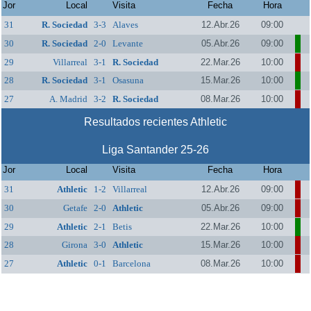
Jor
Local
Visita
Fecha
Hora
31
R. Sociedad
3-3
Alaves
12.Abr.26
09:00
30
R. Sociedad
2-0
Levante
05.Abr.26
09:00
29
Villarreal
3-1
R. Sociedad
22.Mar.26
10:00
28
R. Sociedad
3-1
Osasuna
15.Mar.26
10:00
27
A. Madrid
3-2
R. Sociedad
08.Mar.26
10:00
Resultados recientes Athletic
Liga Santander 25-26
Jor
Local
Visita
Fecha
Hora
31
Athletic
1-2
Villarreal
12.Abr.26
09:00
30
Getafe
2-0
Athletic
05.Abr.26
09:00
29
Athletic
2-1
Betis
22.Mar.26
10:00
28
Girona
3-0
Athletic
15.Mar.26
10:00
27
Athletic
0-1
Barcelona
08.Mar.26
10:00