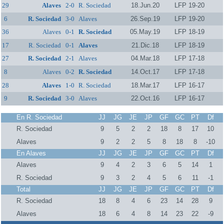
29
Alaves
2-0
R. Sociedad
18.Jun.20
LFP 19-20
6
R. Sociedad
3-0
Alaves
26.Sep.19
LFP 19-20
36
Alaves
0-1
R. Sociedad
05.May.19
LFP 18-19
17
R. Sociedad
0-1
Alaves
21.Dic.18
LFP 18-19
27
R. Sociedad
2-1
Alaves
04.Mar.18
LFP 17-18
8
Alaves
0-2
R. Sociedad
14.Oct.17
LFP 17-18
28
Alaves
1-0
R. Sociedad
18.Mar.17
LFP 16-17
9
R. Sociedad
3-0
Alaves
22.Oct.16
LFP 16-17
En R. Sociedad
JJ
JG
JE
JP
GF
GC
PT
Df
R. Sociedad
9
5
2
2
18
8
17
10
Alaves
9
2
2
5
8
18
8
-10
En Alaves
JJ
JG
JE
JP
GF
GC
PT
Df
Alaves
9
4
2
3
6
5
14
1
R. Sociedad
9
3
2
4
5
6
11
-1
Total
JJ
JG
JE
JP
GF
GC
PT
Df
R. Sociedad
18
8
4
6
23
14
28
9
Alaves
18
6
4
8
14
23
22
-9