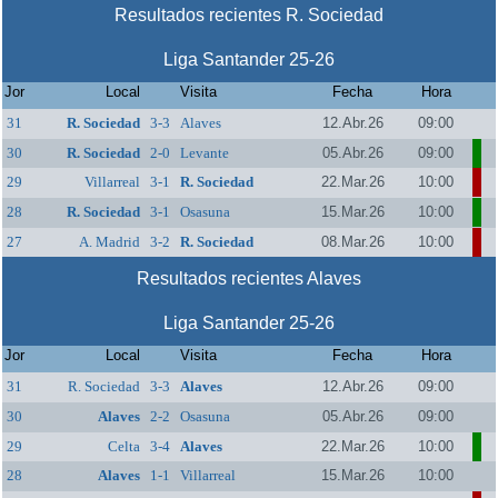
Resultados recientes R. Sociedad
Liga Santander 25-26
Jor
Local
Visita
Fecha
Hora
31
R. Sociedad
3-3
Alaves
12.Abr.26
09:00
30
R. Sociedad
2-0
Levante
05.Abr.26
09:00
29
Villarreal
3-1
R. Sociedad
22.Mar.26
10:00
28
R. Sociedad
3-1
Osasuna
15.Mar.26
10:00
27
A. Madrid
3-2
R. Sociedad
08.Mar.26
10:00
Resultados recientes Alaves
Liga Santander 25-26
Jor
Local
Visita
Fecha
Hora
31
R. Sociedad
3-3
Alaves
12.Abr.26
09:00
30
Alaves
2-2
Osasuna
05.Abr.26
09:00
29
Celta
3-4
Alaves
22.Mar.26
10:00
28
Alaves
1-1
Villarreal
15.Mar.26
10:00