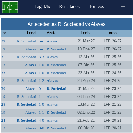
LigaMx
Resultados
Torneos
☰
Antecedentes R. Sociedad vs Alaves
Jor
Local
Visita
Fecha
Torneo
29
R. Sociedad
---
Alaves
21.Mar.27
LFP 26-27
19
Alaves
---
R. Sociedad
10.Ene.27
LFP 26-27
31
R. Sociedad
3-3
Alaves
12.Abr.26
LFP 25-26
15
Alaves
1-0
R. Sociedad
07.Dic.25
LFP 25-26
33
Alaves
1-0
R. Sociedad
23.Abr.25
LFP 24-25
3
R. Sociedad
1-2
Alaves
28.Ago.24
LFP 24-25
30
Alaves
0-1
R. Sociedad
31.Mar.24
LFP 23-24
19
R. Sociedad
1-1
Alaves
03.Ene.24
LFP 23-24
28
R. Sociedad
1-0
Alaves
13.Mar.22
LFP 21-22
19
Alaves
1-1
R. Sociedad
02.Ene.22
LFP 21-22
24
R. Sociedad
4-0
Alaves
21.Feb.21
LFP 20-21
12
Alaves
0-0
R. Sociedad
06.Dic.20
LFP 20-21