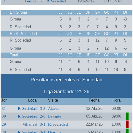
12
Girona
1-1
R. Sociedad
19.Nov.17
LFP 17-18
En Girona
JJ
JG
JE
JP
GF
GC
PT
Df
Girona
5
0
3
2
4
7
3
-3
R. Sociedad
5
2
3
0
7
4
9
3
En R. Sociedad
JJ
JG
JE
JP
GF
GC
PT
Df
R. Sociedad
6
2
3
1
12
7
9
5
Girona
6
1
3
2
7
12
6
-5
Total
JJ
JG
JE
JP
GF
GC
PT
Df
Girona
11
1
6
4
11
19
9
-8
R. Sociedad
11
4
6
1
19
11
18
8
Resultados recientes R. Sociedad
Liga Santander 25-26
Jor
Local
Visita
Fecha
Hora
31
R. Sociedad
3-3
Alaves
12.Abr.26
09:00
30
R. Sociedad
2-0
Levante
05.Abr.26
09:00
29
Villarreal
3-1
R. Sociedad
22.Mar.26
10:00
28
R. Sociedad
3-1
Osasuna
15.Mar.26
10:00