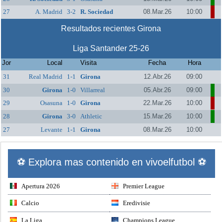
27
A. Madrid
3-2
R. Sociedad
08.Mar.26
10:00
Resultados recientes Girona
Liga Santander 25-26
Jor
Local
Visita
Fecha
Hora
31
Real Madrid
1-1
Girona
12.Abr.26
09:00
30
Girona
1-0
Villarreal
05.Abr.26
09:00
29
Osasuna
1-0
Girona
22.Mar.26
10:00
28
Girona
3-0
Athletic
15.Mar.26
10:00
27
Levante
1-1
Girona
08.Mar.26
10:00
⚽ Explora mas contenido en vivoelfutbol ⚽
Apertura 2026
Premier League
Calcio
Eredivisie
La Liga
Champions League