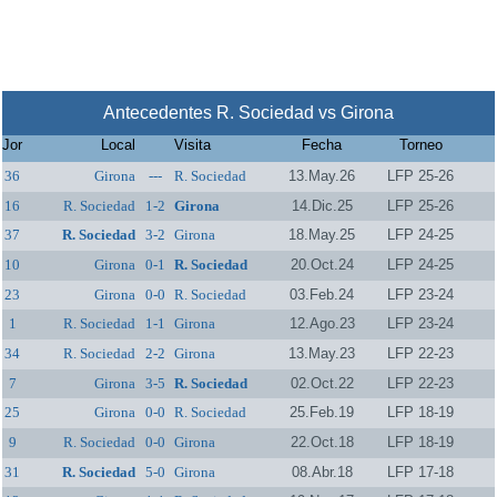
Antecedentes R. Sociedad vs Girona
Jor
Local
Visita
Fecha
Torneo
36
Girona
---
R. Sociedad
13.May.26
LFP 25-26
16
R. Sociedad
1-2
Girona
14.Dic.25
LFP 25-26
37
R. Sociedad
3-2
Girona
18.May.25
LFP 24-25
10
Girona
0-1
R. Sociedad
20.Oct.24
LFP 24-25
23
Girona
0-0
R. Sociedad
03.Feb.24
LFP 23-24
1
R. Sociedad
1-1
Girona
12.Ago.23
LFP 23-24
34
R. Sociedad
2-2
Girona
13.May.23
LFP 22-23
7
Girona
3-5
R. Sociedad
02.Oct.22
LFP 22-23
25
Girona
0-0
R. Sociedad
25.Feb.19
LFP 18-19
9
R. Sociedad
0-0
Girona
22.Oct.18
LFP 18-19
31
R. Sociedad
5-0
Girona
08.Abr.18
LFP 17-18