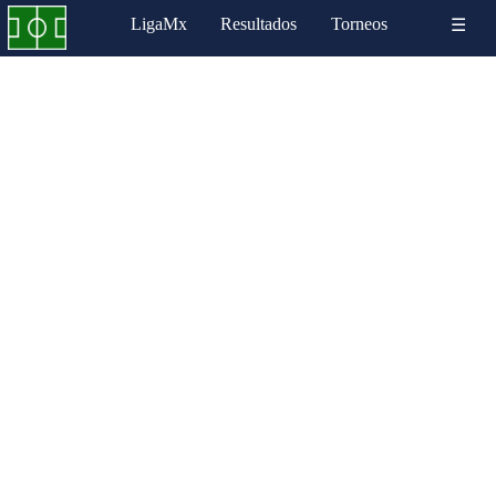
LigaMx
Resultados
Torneos
☰