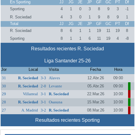
En Sporting
JJ
JG
JE
JP
GF
GC
PT
Df
Sporting
4
1
0
3
8
9
3
-1
R. Sociedad
4
3
0
1
9
8
9
1
Total
JJ
JG
JE
JP
GF
GC
PT
Df
R. Sociedad
8
6
1
1
19
11
19
8
Sporting
8
1
1
6
11
19
4
-8
Resultados recientes R. Sociedad
Liga Santander 25-26
Jor
Local
Visita
Fecha
Hora
31
R. Sociedad
3-3
Alaves
12.Abr.26
09:00
30
R. Sociedad
2-0
Levante
05.Abr.26
09:00
29
Villarreal
3-1
R. Sociedad
22.Mar.26
10:00
28
R. Sociedad
3-1
Osasuna
15.Mar.26
10:00
27
A. Madrid
3-2
R. Sociedad
08.Mar.26
10:00
Resultados recientes Sporting