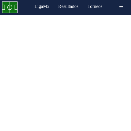
LigaMx
Resultados
Torneos
☰