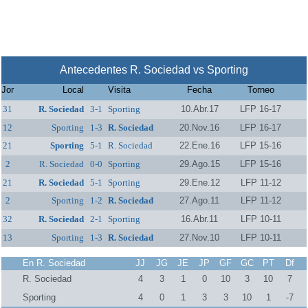
Antecedentes R. Sociedad vs Sporting
Jor
Local
Visita
Fecha
Torneo
31
R. Sociedad
3-1
Sporting
10.Abr.17
LFP 16-17
12
Sporting
1-3
R. Sociedad
20.Nov.16
LFP 16-17
21
Sporting
5-1
R. Sociedad
22.Ene.16
LFP 15-16
2
R. Sociedad
0-0
Sporting
29.Ago.15
LFP 15-16
21
R. Sociedad
5-1
Sporting
29.Ene.12
LFP 11-12
2
Sporting
1-2
R. Sociedad
27.Ago.11
LFP 11-12
32
R. Sociedad
2-1
Sporting
16.Abr.11
LFP 10-11
13
Sporting
1-3
R. Sociedad
27.Nov.10
LFP 10-11
En R. Sociedad
JJ
JG
JE
JP
GF
GC
PT
Df
R. Sociedad
4
3
1
0
10
3
10
7
Sporting
4
0
1
3
3
10
1
-7