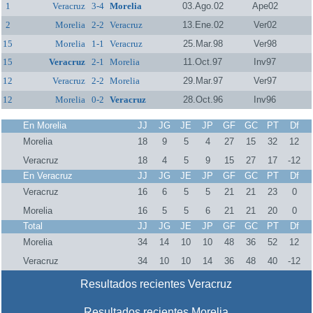
1
Veracruz
3-4
Morelia
03.Ago.02
Ape02
2
Morelia
2-2
Veracruz
13.Ene.02
Ver02
15
Morelia
1-1
Veracruz
25.Mar.98
Ver98
15
Veracruz
2-1
Morelia
11.Oct.97
Inv97
12
Veracruz
2-2
Morelia
29.Mar.97
Ver97
12
Morelia
0-2
Veracruz
28.Oct.96
Inv96
En Morelia
JJ
JG
JE
JP
GF
GC
PT
Df
Morelia
18
9
5
4
27
15
32
12
Veracruz
18
4
5
9
15
27
17
-12
En Veracruz
JJ
JG
JE
JP
GF
GC
PT
Df
Veracruz
16
6
5
5
21
21
23
0
Morelia
16
5
5
6
21
21
20
0
Total
JJ
JG
JE
JP
GF
GC
PT
Df
Morelia
34
14
10
10
48
36
52
12
Veracruz
34
10
10
14
36
48
40
-12
Resultados recientes Veracruz
Resultados recientes Morelia