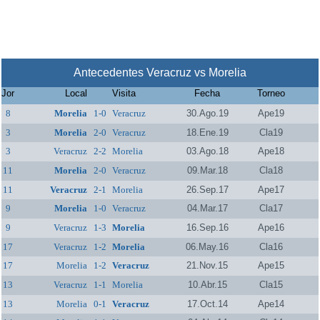
Antecedentes Veracruz vs Morelia
Jor
Local
Visita
Fecha
Torneo
8
Morelia
1-0
Veracruz
30.Ago.19
Ape19
3
Morelia
2-0
Veracruz
18.Ene.19
Cla19
3
Veracruz
2-2
Morelia
03.Ago.18
Ape18
11
Morelia
2-0
Veracruz
09.Mar.18
Cla18
11
Veracruz
2-1
Morelia
26.Sep.17
Ape17
9
Morelia
1-0
Veracruz
04.Mar.17
Cla17
9
Veracruz
1-3
Morelia
16.Sep.16
Ape16
17
Veracruz
1-2
Morelia
06.May.16
Cla16
17
Morelia
1-2
Veracruz
21.Nov.15
Ape15
13
Veracruz
1-1
Morelia
10.Abr.15
Cla15
13
Morelia
0-1
Veracruz
17.Oct.14
Ape14