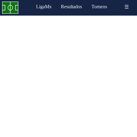
LigaMx
Resultados
Torneos
☰