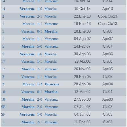
14
Morelia
1-1
Veracruz
04.Abr.14
Cla14
14
Veracruz
1-0
Morelia
19.Oct.13
Ape13
2
Veracruz
2-1
Morelia
22.Ene.13
Copa Cla13
1
Morelia
1-1
Veracruz
16.Ene.13
Copa Cla13
1
Veracruz
0-1
Morelia
18.Ene.08
Cla08
1
Morelia
1-1
Veracruz
04.Ago.07
Ape07
5
Morelia
5-0
Veracruz
14.Feb.07
Cla07
5
Veracruz
1-0
Morelia
30.Ago.06
Ape06
17
Veracruz
1-1
Morelia
29.Abr.06
Cla06
17
Morelia
2-1
Veracruz
26.Nov.05
Ape05
3
Veracruz
1-1
Morelia
29.Ene.05
Cla05
3
Morelia
1-2
Veracruz
28.Ago.04
Ape04
10
Veracruz
0-1
Morelia
13.Mar.04
Cla04
10
Morelia
2-0
Veracruz
27.Sep.03
Ape03
SF
Morelia
2-0
Veracruz
07.Jun.03
Cla03
SF
Veracruz
1-0
Morelia
04.Jun.03
Cla03
1
Morelia
2-1
Veracruz
11.Ene.03
Cla03