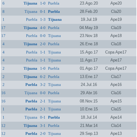
6
Tijuana
1-0
Puebla
23.Ago.20
Ape20
8
Tijuana
0-1
Puebla
28.Feb.20
Cla20
1
Puebla
1-3
Tijuana
19.Jul.19
Ape19
17
Tijuana
4-0
Puebla
04.May.19
Cla19
17
Puebla
0-0
Tijuana
23.Nov.18
Ape18
4
Tijuana
2-0
Puebla
26.Ene.18
Cla18
4
Puebla
1-1
Tijuana
15.Ago.17
Copa Ape17
4
Puebla
1-1
Tijuana
11.Ago.17
Ape17
2
Tijuana
1-0
Puebla
01.Ago.17
Copa Ape17
2
Tijuana
6-2
Puebla
13.Ene.17
Cla17
2
Puebla
3-2
Tijuana
24.Jul.16
Ape16
16
Tijuana
0-0
Puebla
29.Abr.16
Cla16
16
Puebla
2-1
Tijuana
08.Nov.15
Ape15
1
Puebla
2-1
Tijuana
10.Ene.15
Cla15
1
Tijuana
0-1
Puebla
18.Jul.14
Ape14
12
Tijuana
3-1
Puebla
21.Mar.14
Cla14
12
Puebla
2-0
Tijuana
29.Sep.13
Ape13