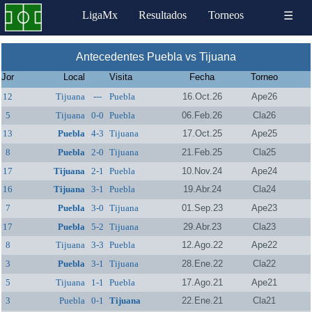
LigaMx
Resultados
Torneos
☰
Antecedentes Puebla vs Tijuana
Jor
Local
Visita
Fecha
Torneo
12
Tijuana
---
Puebla
16.Oct.26
Ape26
5
Tijuana
0-0
Puebla
06.Feb.26
Cla26
13
Puebla
4-3
Tijuana
17.Oct.25
Ape25
8
Puebla
2-0
Tijuana
21.Feb.25
Cla25
17
Tijuana
2-1
Puebla
10.Nov.24
Ape24
16
Tijuana
3-1
Puebla
19.Abr.24
Cla24
7
Puebla
3-0
Tijuana
01.Sep.23
Ape23
17
Puebla
5-2
Tijuana
29.Abr.23
Cla23
8
Tijuana
3-3
Puebla
12.Ago.22
Ape22
3
Puebla
3-1
Tijuana
28.Ene.22
Cla22
5
Tijuana
1-1
Puebla
17.Ago.21
Ape21
3
Puebla
0-1
Tijuana
22.Ene.21
Cla21