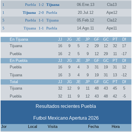
1
Puebla
1-2
Tijuana
06.Ene.13
Cla13
1
Tijuana
2-0
Puebla
20.Jul.12
Ape12
5
Puebla
1-1
Tijuana
05.Feb.12
Cla12
5
Tijuana
1-1
Puebla
14.Ago.11
Ape11
En Tijuana
JJ
JG
JE
JP
GF
GC
PT
Df
Tijuana
16
9
5
2
29
12
32
17
Puebla
16
2
5
9
12
29
11
-17
En Puebla
JJ
JG
JE
JP
GF
GC
PT
Df
Puebla
16
9
4
3
31
19
31
12
Tijuana
16
3
4
9
19
31
13
-12
Total
JJ
JG
JE
JP
GF
GC
PT
Df
Tijuana
32
12
9
11
48
43
45
5
Puebla
32
11
9
12
43
48
42
-5
Resultados recientes Puebla
Futbol Mexicano Apertura 2026
Jor
Local
Visita
Fecha
Hora