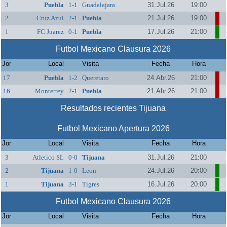
3
Puebla
1-1
Guadalajara
31.Jul.26
19:00
2
Cruz Azul
2-1
Puebla
21.Jul.26
19:00
1
FC Juarez
0-1
Puebla
17.Jul.26
21:00
Futbol Mexicano Clausura 2026
Jor
Local
Visita
Fecha
Hora
17
Puebla
1-2
Queretaro
24.Abr.26
21:00
16
Monterrey
2-1
Puebla
21.Abr.26
21:00
Resultados recientes Tijuana
Futbol Mexicano Apertura 2026
Jor
Local
Visita
Fecha
Hora
3
Atletico SL
0-0
Tijuana
31.Jul.26
21:00
2
Tijuana
1-0
Leon
24.Jul.26
20:00
1
Tijuana
3-1
Tigres
16.Jul.26
20:00
Futbol Mexicano Clausura 2026
Jor
Local
Visita
Fecha
Hora