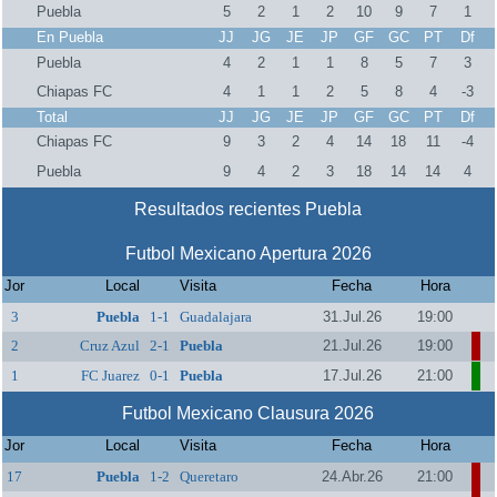
Puebla
5
2
1
2
10
9
7
1
En Puebla
JJ
JG
JE
JP
GF
GC
PT
Df
Puebla
4
2
1
1
8
5
7
3
Chiapas FC
4
1
1
2
5
8
4
-3
Total
JJ
JG
JE
JP
GF
GC
PT
Df
Chiapas FC
9
3
2
4
14
18
11
-4
Puebla
9
4
2
3
18
14
14
4
Resultados recientes Puebla
Futbol Mexicano Apertura 2026
Jor
Local
Visita
Fecha
Hora
3
Puebla
1-1
Guadalajara
31.Jul.26
19:00
2
Cruz Azul
2-1
Puebla
21.Jul.26
19:00
1
FC Juarez
0-1
Puebla
17.Jul.26
21:00
Futbol Mexicano Clausura 2026
Jor
Local
Visita
Fecha
Hora
17
Puebla
1-2
Queretaro
24.Abr.26
21:00