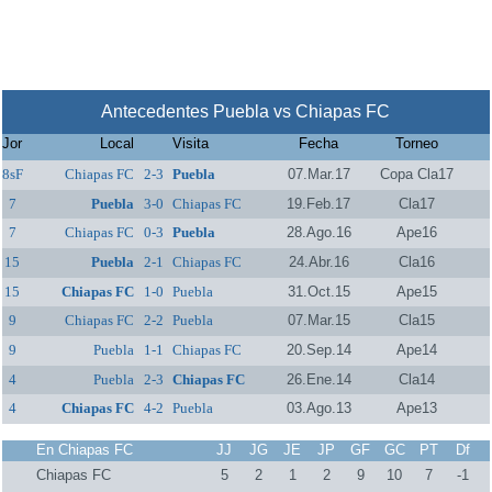
Antecedentes Puebla vs Chiapas FC
Jor
Local
Visita
Fecha
Torneo
8sF
Chiapas FC
2-3
Puebla
07.Mar.17
Copa Cla17
7
Puebla
3-0
Chiapas FC
19.Feb.17
Cla17
7
Chiapas FC
0-3
Puebla
28.Ago.16
Ape16
15
Puebla
2-1
Chiapas FC
24.Abr.16
Cla16
15
Chiapas FC
1-0
Puebla
31.Oct.15
Ape15
9
Chiapas FC
2-2
Puebla
07.Mar.15
Cla15
9
Puebla
1-1
Chiapas FC
20.Sep.14
Ape14
4
Puebla
2-3
Chiapas FC
26.Ene.14
Cla14
4
Chiapas FC
4-2
Puebla
03.Ago.13
Ape13
En Chiapas FC
JJ
JG
JE
JP
GF
GC
PT
Df
Chiapas FC
5
2
1
2
9
10
7
-1