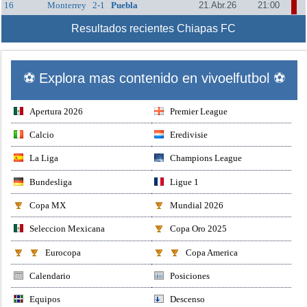
16
Monterrey
2-1
Puebla
21.Abr.26
21:00
Resultados recientes Chiapas FC
⚽ Explora mas contenido en vivoelfutbol ⚽
Apertura 2026
Premier League
Calcio
Eredivisie
La Liga
Champions League
Bundesliga
Ligue 1
Copa MX
Mundial 2026
Seleccion Mexicana
Copa Oro 2025
Eurocopa
Copa America
Calendario
Posiciones
Equipos
Descenso