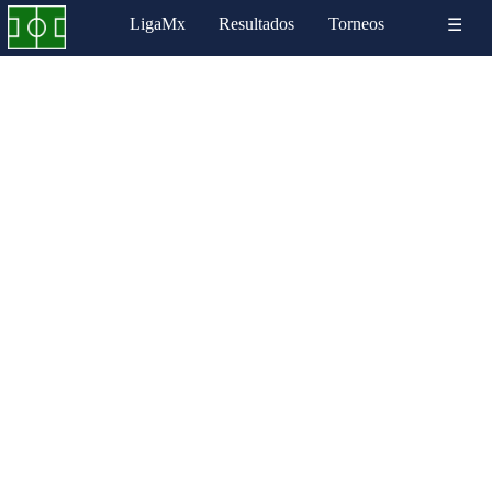
LigaMx
Resultados
Torneos
☰