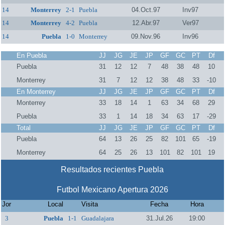
14
Monterrey
2-1
Puebla
04.Oct.97
Inv97
14
Monterrey
4-2
Puebla
12.Abr.97
Ver97
14
Puebla
1-0
Monterrey
09.Nov.96
Inv96
En Puebla
JJ
JG
JE
JP
GF
GC
PT
Df
Puebla
31
12
12
7
48
38
48
10
Monterrey
31
7
12
12
38
48
33
-10
En Monterrey
JJ
JG
JE
JP
GF
GC
PT
Df
Monterrey
33
18
14
1
63
34
68
29
Puebla
33
1
14
18
34
63
17
-29
Total
JJ
JG
JE
JP
GF
GC
PT
Df
Puebla
64
13
26
25
82
101
65
-19
Monterrey
64
25
26
13
101
82
101
19
Resultados recientes Puebla
Futbol Mexicano Apertura 2026
Jor
Local
Visita
Fecha
Hora
3
Puebla
1-1
Guadalajara
31.Jul.26
19:00