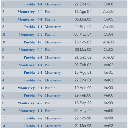
2
Puebla
1-1
Monterrey
27.Ene.08
Cla08
2
Monterrey
2-0
Puebla
11.Ago.07
Ape07
8
Monterrey
4-1
Puebla
05.Mar.05
Cla05
8
Puebla
1-1
Monterrey
29.Sep.04
Ape04
18
Monterrey
2-2
Puebla
08.May.04
Cla04
18
Puebla
1-0
Monterrey
13.Nov.03
Ape03
9
Monterrey
0-0
Puebla
08.Mar.03
Cla03
9
Puebla
2-1
Monterrey
21.Sep.02
Ape02
5
Monterrey
1-1
Puebla
02.Feb.02
Ver02
5
Puebla
2-1
Monterrey
15.Ago.01
Inv01
4
Puebla
0-0
Monterrey
27.Ene.01
Ver01
4
Monterrey
3-1
Puebla
19.Ago.00
Inv00
6
Puebla
4-2
Monterrey
19.Feb.00
Ver00
6
Monterrey
4-2
Puebla
18.Sep.99
Inv99
17
Monterrey
1-1
Puebla
09.May.99
Ver99
17
Puebla
2-2
Monterrey
22.Nov.98
Inv98
14
Puebla
1-1
Monterrey
21.Mar.98
Ver98