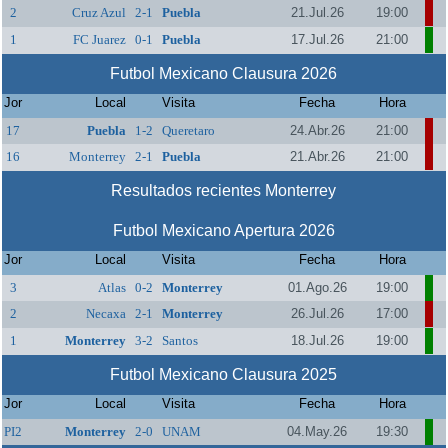
2
Cruz Azul
2-1
Puebla
21.Jul.26
19:00
1
FC Juarez
0-1
Puebla
17.Jul.26
21:00
Futbol Mexicano Clausura 2026
Jor
Local
Visita
Fecha
Hora
17
Puebla
1-2
Queretaro
24.Abr.26
21:00
16
Monterrey
2-1
Puebla
21.Abr.26
21:00
Resultados recientes Monterrey
Futbol Mexicano Apertura 2026
Jor
Local
Visita
Fecha
Hora
3
Atlas
0-2
Monterrey
01.Ago.26
19:00
2
Necaxa
2-1
Monterrey
26.Jul.26
17:00
1
Monterrey
3-2
Santos
18.Jul.26
19:00
Futbol Mexicano Clausura 2025
Jor
Local
Visita
Fecha
Hora
PI2
Monterrey
2-0
UNAM
04.May.26
19:30