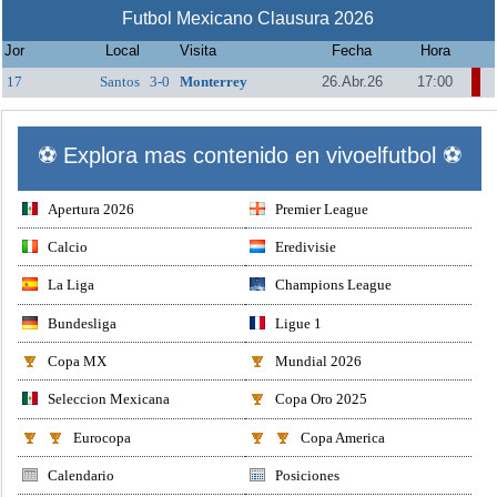
Futbol Mexicano Clausura 2026
Jor
Local
Visita
Fecha
Hora
17
Santos
3-0
Monterrey
26.Abr.26
17:00
⚽ Explora mas contenido en vivoelfutbol ⚽
Apertura 2026
Premier League
Calcio
Eredivisie
La Liga
Champions League
Bundesliga
Ligue 1
Copa MX
Mundial 2026
Seleccion Mexicana
Copa Oro 2025
Eurocopa
Copa America
Calendario
Posiciones