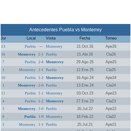
Antecedentes Puebla vs Monterrey
Jor
Local
Visita
Fecha
Torneo
13
Puebla
---
Monterrey
21.Oct.26
Ape26
16
Monterrey
2-1
Puebla
21.Abr.26
Cla26
7
Puebla
2-4
Monterrey
29.Ago.25
Ape25
1
Monterrey
1-1
Puebla
12.Ene.25
Cla25
16
Puebla
1-2
Monterrey
16.Ago.24
Ape24
1
Monterrey
2-0
Puebla
13.Ene.24
Cla24
11
Puebla
1-1
Monterrey
03.Oct.23
Ape23
4
Puebla
1-2
Monterrey
27.Ene.23
Cla23
5
Monterrey
1-0
Puebla
26.Jul.22
Ape22
6
Puebla
1-0
Monterrey
18.Feb.22
Cla22
1
Monterrey
1-1
Puebla
25.Jul.21
Ape21