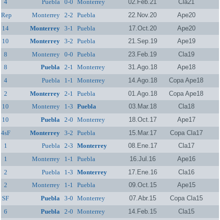
4
Puebla
0-0
Monterrey
02.Feb.21
Cla21
Rep
Monterrey
2-2
Puebla
22.Nov.20
Ape20
14
Monterrey
3-1
Puebla
17.Oct.20
Ape20
10
Monterrey
3-2
Puebla
21.Sep.19
Ape19
8
Monterrey
0-0
Puebla
23.Feb.19
Cla19
8
Puebla
2-1
Monterrey
31.Ago.18
Ape18
4
Puebla
1-1
Monterrey
14.Ago.18
Copa Ape18
2
Monterrey
2-1
Puebla
01.Ago.18
Copa Ape18
10
Monterrey
1-3
Puebla
03.Mar.18
Cla18
10
Puebla
2-0
Monterrey
18.Oct.17
Ape17
4sF
Monterrey
3-2
Puebla
15.Mar.17
Copa Cla17
1
Puebla
2-3
Monterrey
08.Ene.17
Cla17
1
Monterrey
1-1
Puebla
16.Jul.16
Ape16
2
Puebla
1-3
Monterrey
17.Ene.16
Cla16
2
Monterrey
1-1
Puebla
09.Oct.15
Ape15
SF
Puebla
3-0
Monterrey
07.Abr.15
Copa Cla15
6
Puebla
2-0
Monterrey
14.Feb.15
Cla15