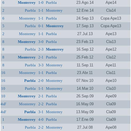
6
Monterrey
1-0
Puebla
23.Ago.14
Ape14
2
Puebla
1-1
Monterrey
12.Ene.14
Cla14
6
Monterrey
1-1
Puebla
24.Sep.13
Copa Ape13
5
Puebla
0-1
Monterrey
17.Sep.13
Copa Ape13
2
Monterrey
1-1
Puebla
27.Jul.13
Ape13
8
Monterrey
3-0
Puebla
23.Feb.13
Cla13
8
Puebla
2-3
Monterrey
16.Sep.12
Ape12
8
Monterrey
2-1
Puebla
25.Feb.12
Cla12
8
Puebla
3-3
Monterrey
11.Sep.11
Ape11
16
Monterrey
1-1
Puebla
23.Abr.11
Cla11
16
Puebla
2-0
Monterrey
07.Nov.10
Ape10
10
Puebla
1-1
Monterrey
14.Mar.10
Cla10
10
Monterrey
2-1
Puebla
26.Sep.09
Ape09
4sF
Monterrey
2-2
Puebla
16.May.09
Cla09
4sF
Puebla
3-1
Monterrey
13.May.09
Cla09
1
Monterrey
4-0
Puebla
17.Ene.09
Cla09
1
Puebla
2-2
Monterrey
27.Jul.08
Ape08