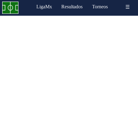
LigaMx
Resultados
Torneos
☰