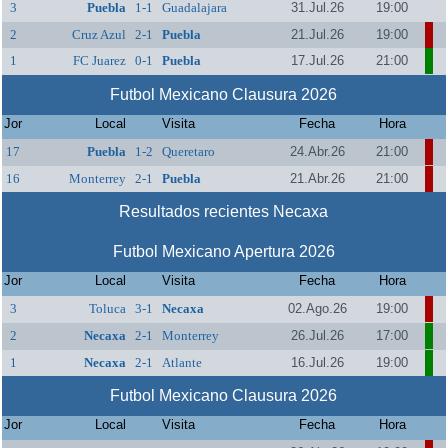
3
Puebla
1-1
Guadalajara
31.Jul.26
19:00
2
Cruz Azul
2-1
Puebla
21.Jul.26
19:00
1
FC Juarez
0-1
Puebla
17.Jul.26
21:00
Futbol Mexicano Clausura 2026
Jor
Local
Visita
Fecha
Hora
17
Puebla
1-2
Queretaro
24.Abr.26
21:00
16
Monterrey
2-1
Puebla
21.Abr.26
21:00
Resultados recientes Necaxa
Futbol Mexicano Apertura 2026
Jor
Local
Visita
Fecha
Hora
3
Toluca
3-1
Necaxa
02.Ago.26
19:00
2
Necaxa
2-1
Monterrey
26.Jul.26
17:00
1
Necaxa
2-1
Atlante
16.Jul.26
19:00
Futbol Mexicano Clausura 2026
Jor
Local
Visita
Fecha
Hora