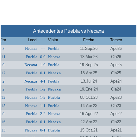
Antecedentes Puebla vs Necaxa
Jor
Local
Visita
Fecha
Torneo
8
Necaxa
---
Puebla
11.Sep.26
Ape26
11
Puebla
0-0
Necaxa
13.Mar.26
Cla26
9
Necaxa
1-0
Puebla
19.Sep.25
Ape25
17
Puebla
0-1
Necaxa
18.Abr.25
Cla25
2
Necaxa
4-1
Puebla
13.Jul.24
Ape24
2
Puebla
1-2
Necaxa
19.Ene.24
Cla24
12
Necaxa
1-2
Puebla
08.Oct.23
Ape23
15
Necaxa
1-1
Puebla
14.Abr.23
Cla23
9
Puebla
2-2
Necaxa
16.Ago.22
Ape22
16
Puebla
0-1
Necaxa
22.Abr.22
Cla22
13
Necaxa
0-1
Puebla
15.Oct.21
Ape21