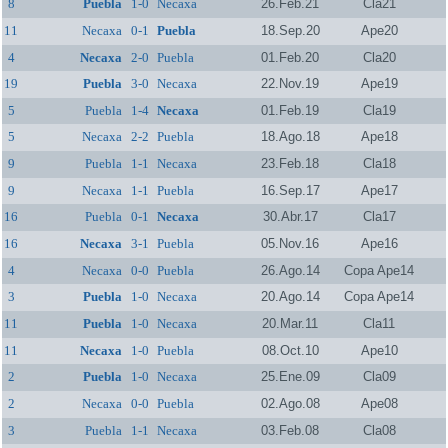
8
Puebla
1-0
Necaxa
26.Feb.21
Cla21
11
Necaxa
0-1
Puebla
18.Sep.20
Ape20
4
Necaxa
2-0
Puebla
01.Feb.20
Cla20
19
Puebla
3-0
Necaxa
22.Nov.19
Ape19
5
Puebla
1-4
Necaxa
01.Feb.19
Cla19
5
Necaxa
2-2
Puebla
18.Ago.18
Ape18
9
Puebla
1-1
Necaxa
23.Feb.18
Cla18
9
Necaxa
1-1
Puebla
16.Sep.17
Ape17
16
Puebla
0-1
Necaxa
30.Abr.17
Cla17
16
Necaxa
3-1
Puebla
05.Nov.16
Ape16
4
Necaxa
0-0
Puebla
26.Ago.14
Copa Ape14
3
Puebla
1-0
Necaxa
20.Ago.14
Copa Ape14
11
Puebla
1-0
Necaxa
20.Mar.11
Cla11
11
Necaxa
1-0
Puebla
08.Oct.10
Ape10
2
Puebla
1-0
Necaxa
25.Ene.09
Cla09
2
Necaxa
0-0
Puebla
02.Ago.08
Ape08
3
Puebla
1-1
Necaxa
03.Feb.08
Cla08