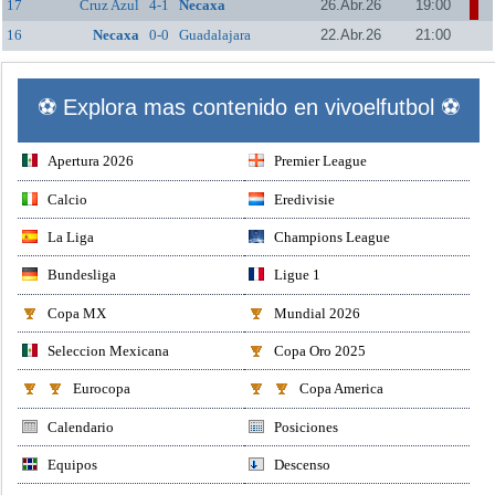
17
Cruz Azul
4-1
Necaxa
26.Abr.26
19:00
16
Necaxa
0-0
Guadalajara
22.Abr.26
21:00
⚽ Explora mas contenido en vivoelfutbol ⚽
Apertura 2026
Premier League
Calcio
Eredivisie
La Liga
Champions League
Bundesliga
Ligue 1
Copa MX
Mundial 2026
Seleccion Mexicana
Copa Oro 2025
Eurocopa
Copa America
Calendario
Posiciones
Equipos
Descenso