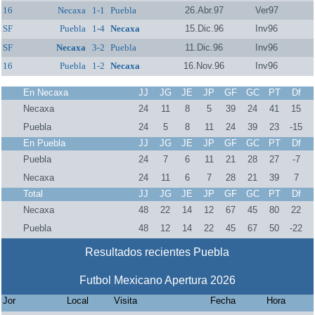
16
Necaxa
1-1
Puebla
26.Abr.97
Ver97
SF
Puebla
1-4
Necaxa
15.Dic.96
Inv96
SF
Necaxa
3-2
Puebla
11.Dic.96
Inv96
16
Puebla
1-2
Necaxa
16.Nov.96
Inv96
En Necaxa
JJ
JG
JE
JP
GF
GC
PT
Df
Necaxa
24
11
8
5
39
24
41
15
Puebla
24
5
8
11
24
39
23
-15
En Puebla
JJ
JG
JE
JP
GF
GC
PT
Df
Puebla
24
7
6
11
21
28
27
-7
Necaxa
24
11
6
7
28
21
39
7
Total
JJ
JG
JE
JP
GF
GC
PT
Df
Necaxa
48
22
14
12
67
45
80
22
Puebla
48
12
14
22
45
67
50
-22
Resultados recientes Puebla
Futbol Mexicano Apertura 2026
Jor
Local
Visita
Fecha
Hora