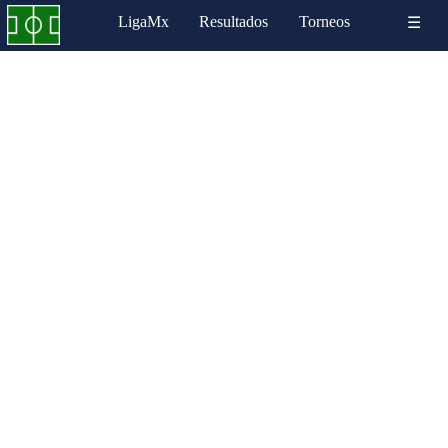
LigaMx
Resultados
Torneos
☰