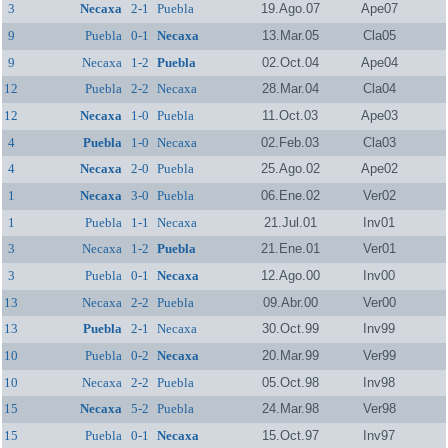
3
Necaxa
2-1
Puebla
19.Ago.07
Ape07
9
Puebla
0-1
Necaxa
13.Mar.05
Cla05
9
Necaxa
1-2
Puebla
02.Oct.04
Ape04
12
Puebla
2-2
Necaxa
28.Mar.04
Cla04
12
Necaxa
1-0
Puebla
11.Oct.03
Ape03
4
Puebla
1-0
Necaxa
02.Feb.03
Cla03
4
Necaxa
2-0
Puebla
25.Ago.02
Ape02
1
Necaxa
3-0
Puebla
06.Ene.02
Ver02
1
Puebla
1-1
Necaxa
21.Jul.01
Inv01
3
Necaxa
1-2
Puebla
21.Ene.01
Ver01
3
Puebla
0-1
Necaxa
12.Ago.00
Inv00
13
Necaxa
2-2
Puebla
09.Abr.00
Ver00
13
Puebla
2-1
Necaxa
30.Oct.99
Inv99
10
Puebla
0-2
Necaxa
20.Mar.99
Ver99
10
Necaxa
2-2
Puebla
05.Oct.98
Inv98
15
Necaxa
5-2
Puebla
24.Mar.98
Ver98
15
Puebla
0-1
Necaxa
15.Oct.97
Inv97