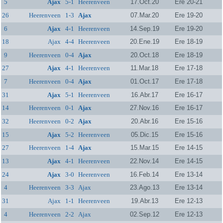
5
Ajax
5-1
Heerenveen
17.Oct.20
Ere 20-21
26
Heerenveen
1-3
Ajax
07.Mar.20
Ere 19-20
6
Ajax
4-1
Heerenveen
14.Sep.19
Ere 19-20
18
Ajax
4-4
Heerenveen
20.Ene.19
Ere 18-19
9
Heerenveen
0-4
Ajax
20.Oct.18
Ere 18-19
27
Ajax
4-1
Heerenveen
11.Mar.18
Ere 17-18
7
Heerenveen
0-4
Ajax
01.Oct.17
Ere 17-18
31
Ajax
5-1
Heerenveen
16.Abr.17
Ere 16-17
14
Heerenveen
0-1
Ajax
27.Nov.16
Ere 16-17
32
Heerenveen
0-2
Ajax
20.Abr.16
Ere 15-16
15
Ajax
5-2
Heerenveen
05.Dic.15
Ere 15-16
27
Heerenveen
1-4
Ajax
15.Mar.15
Ere 14-15
13
Ajax
4-1
Heerenveen
22.Nov.14
Ere 14-15
24
Ajax
3-0
Heerenveen
16.Feb.14
Ere 13-14
4
Heerenveen
3-3
Ajax
23.Ago.13
Ere 13-14
31
Ajax
1-1
Heerenveen
19.Abr.13
Ere 12-13
4
Heerenveen
2-2
Ajax
02.Sep.12
Ere 12-13