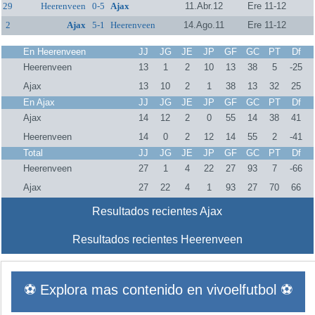
29
Heerenveen
0-5
Ajax
11.Abr.12
Ere 11-12
2
Ajax
5-1
Heerenveen
14.Ago.11
Ere 11-12
En Heerenveen
JJ
JG
JE
JP
GF
GC
PT
Df
Heerenveen
13
1
2
10
13
38
5
-25
Ajax
13
10
2
1
38
13
32
25
En Ajax
JJ
JG
JE
JP
GF
GC
PT
Df
Ajax
14
12
2
0
55
14
38
41
Heerenveen
14
0
2
12
14
55
2
-41
Total
JJ
JG
JE
JP
GF
GC
PT
Df
Heerenveen
27
1
4
22
27
93
7
-66
Ajax
27
22
4
1
93
27
70
66
Resultados recientes Ajax
Resultados recientes Heerenveen
⚽ Explora mas contenido en vivoelfutbol ⚽