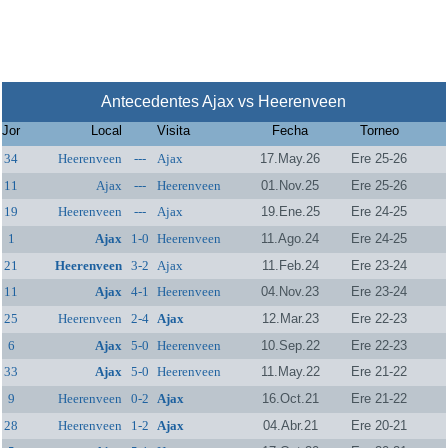
Antecedentes Ajax vs Heerenveen
Jor
Local
Visita
Fecha
Torneo
34
Heerenveen
---
Ajax
17.May.26
Ere 25-26
11
Ajax
---
Heerenveen
01.Nov.25
Ere 25-26
19
Heerenveen
---
Ajax
19.Ene.25
Ere 24-25
1
Ajax
1-0
Heerenveen
11.Ago.24
Ere 24-25
21
Heerenveen
3-2
Ajax
11.Feb.24
Ere 23-24
11
Ajax
4-1
Heerenveen
04.Nov.23
Ere 23-24
25
Heerenveen
2-4
Ajax
12.Mar.23
Ere 22-23
6
Ajax
5-0
Heerenveen
10.Sep.22
Ere 22-23
33
Ajax
5-0
Heerenveen
11.May.22
Ere 21-22
9
Heerenveen
0-2
Ajax
16.Oct.21
Ere 21-22
28
Heerenveen
1-2
Ajax
04.Abr.21
Ere 20-21