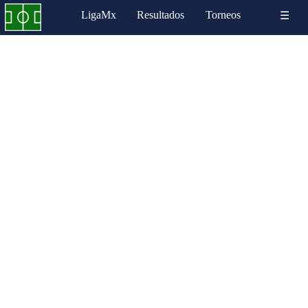
LigaMx
Resultados
Torneos
☰